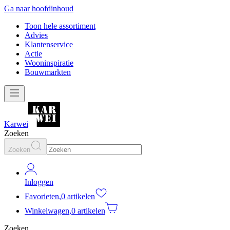
Ga naar hoofdinhoud
Toon hele assortiment
Advies
Klantenservice
Actie
Wooninspiratie
Bouwmarkten
Karwei
Zoeken
Zoeken
Inloggen
Favorieten
,
0 artikelen
Winkelwagen
,
0 artikelen
Zoeken