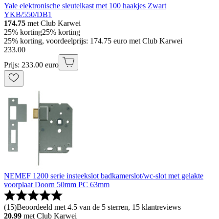
Yale elektronische sleutelkast met 100 haakjes Zwart
YKB/550/DB1
174.75
met Club Karwei
25% korting
25% korting
25% korting, voordeelprijs: 174.75 euro met Club Karwei
233
.
00
Prijs: 233.00 euro
NEMEF 1200 serie insteekslot badkamerslot/wc-slot met gelakte
voorplaat Doorn 50mm PC 63mm
(
15
)
Beoordeeld met 4.5 van de 5 sterren, 15 klantreviews
20.99
met Club Karwei