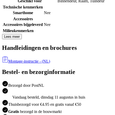
Geschikt voor
Binnendeur
,
Raam
,
Tuindeur
Technische kenmerken
Smarthome
Nee
Accessoires
Accessoires bijgeleverd
Nee
Milieukenmerken
Lees meer
Handleidingen en brochures
Montage-instructie
- (
NL
)
Bestel- en bezorginformatie
Bezorgd door PostNL
Vandaag besteld, dinsdag 11 augustus in huis
Thuisbezorgd voor €4.95 en gratis vanaf €50
Gratis
bezorgd in de bouwmarkt