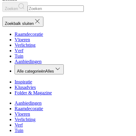
Zoeken
Zoekbalk sluiten
Raamdecoratie
Vloeren
Verlichting
Verf
Tuin
Aanbiedingen
Alle categorieën
Alles
Inspiratie
Klusadvies
Folder & Magazine
Aanbiedingen
Raamdecoratie
Vloeren
Verlichting
Verf
Tuin