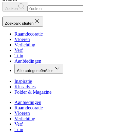
Zoeken
Zoekbalk sluiten
Raamdecoratie
Vloeren
Verlichting
Verf
Tuin
Aanbiedingen
Alle categorieën
Alles
Inspiratie
Klusadvies
Folder & Magazine
Aanbiedingen
Raamdecoratie
Vloeren
Verlichting
Verf
Tuin