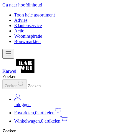
Ga naar hoofdinhoud
Toon hele assortiment
Advies
Klantenservice
Actie
Wooninspiratie
Bouwmarkten
Karwei
Zoeken
Zoeken
Inloggen
Favorieten
,
0 artikelen
Winkelwagen
,
0 artikelen
Zoeken