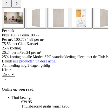
Per
stuk
Prijs: 100.77 euro
100
.
77
Per
m²
:
100.77
34.99
per
m²
75.58
met Club Karwei
25% korting
26.24
per
m²
26.24
per
m²
25% korting op alle Modee SPC wandbekleding alleen met de Club Kar
Bekijk
alle producten uit deze actie.
Aanbieding nog
9
dagen geldig
Kleur
:
Online
op voorraad
Thuisbezorgd
€39.95
Thuisbezorgd gratis vanaf €950