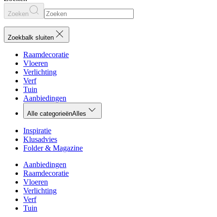
Zoeken
Zoekbalk sluiten
Raamdecoratie
Vloeren
Verlichting
Verf
Tuin
Aanbiedingen
Alle categorieën
Alles
Inspiratie
Klusadvies
Folder & Magazine
Aanbiedingen
Raamdecoratie
Vloeren
Verlichting
Verf
Tuin