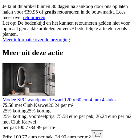
Je kunt dit artikel binnen 30 dagen na aankoop door ons op laten
halen voor €39.95 of
gratis
retourneren in de bouwmarkt. Lees
meer over
retourneren
.
Let op: De bedenktijd en het kunnen retourneren gelden niet voor
op maat gemaakte artikelen en verse/ bederfelijke artikelen zoals
planten.
Meer informatie over de bezorging
Meer uit deze actie
Modee SPC wandpaneel zwart 120 x 60 cm 4 mm 4 stuks
75.58
met Club Karwei
26.24
per m²
25% korting
25% korting
25% korting, voordeelprijs: 75.58 euro per pak, 26.24 euro per m2
met Club Karwei
per pak
100
.
77
34.99 per m²
Prijs: 100.77 euro per pak, 34.99 euro per m2