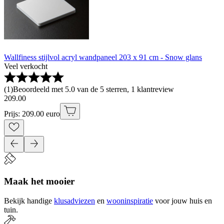
Wallfiness stijlvol acryl wandpaneel 203 x 91 cm - Snow glans
Veel verkocht
(
1
)
Beoordeeld met 5.0 van de 5 sterren, 1 klantreview
209
.
00
Prijs: 209.00 euro
Maak het mooier
Bekijk handige
klusadviezen
en
wooninspiratie
voor jouw huis en
tuin.