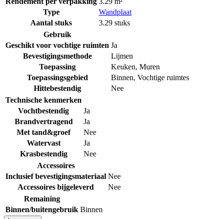
Rendement per verpakking
3.29 m²
Type
Wandplaat
Aantal stuks
3.29 stuks
Gebruik
Geschikt voor vochtige ruimten
Ja
Bevestigingsmethode
Lijmen
Toepassing
Keuken
,
Muren
Toepassingsgebied
Binnen
,
Vochtige ruimtes
Hittebestendig
Nee
Technische kenmerken
Vochtbestendig
Ja
Brandvertragend
Ja
Met tand&groef
Nee
Watervast
Ja
Krasbestendig
Nee
Accessoires
Inclusief bevestigingsmateriaal
Nee
Accessoires bijgeleverd
Nee
Remaining
Binnen/buitengebruik
Binnen