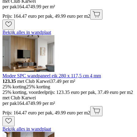
met Club Karwei
per pak
164
.
47
49.99 per m²
Prijs: 164.47 euro per pak, 49.99 euro per m2
Bekijk alles in wandplaat
Modee SPC wandpaneel eik 280 x 117,5 cm 4 mm
123.35
met Club Karwei
37.49
per m²
25% korting
25% korting
25% korting, voordeelprijs: 123.35 euro per pak, 37.49 euro per m2
met Club Karwei
per pak
164
.
47
49.99 per m²
Prijs: 164.47 euro per pak, 49.99 euro per m2
Bekijk alles in wandplaat