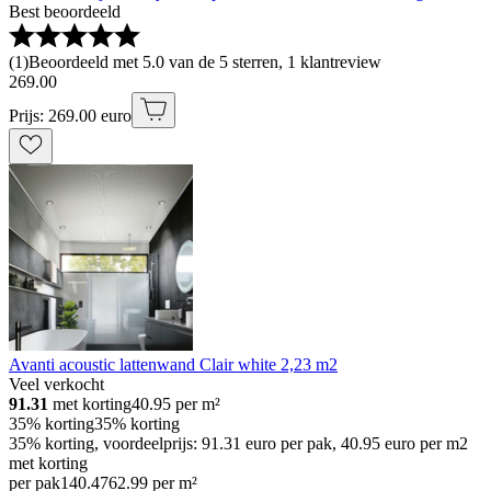
Best beoordeeld
(
1
)
Beoordeeld met 5.0 van de 5 sterren, 1 klantreview
269
.
00
Prijs: 269.00 euro
Avanti acoustic lattenwand Clair white 2,23 m2
Veel verkocht
91.31
met korting
40.95
per m²
35% korting
35% korting
35% korting, voordeelprijs: 91.31 euro per pak, 40.95 euro per m2
met korting
per pak
140
.
47
62.99 per m²