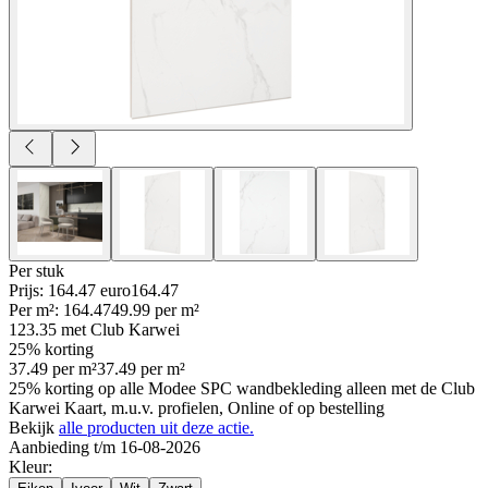
Per
stuk
Prijs: 164.47 euro
164
.
47
Per
m²
:
164.47
49.99
per
m²
123.35
met Club Karwei
25% korting
37.49
per
m²
37.49
per
m²
25% korting op alle Modee SPC wandbekleding alleen met de Club
Karwei Kaart, m.u.v. profielen, Online of op bestelling
Bekijk
alle producten uit deze actie.
Aanbieding t/m 16-08-2026
Kleur
: