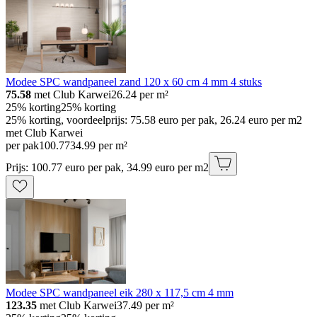
Modee SPC wandpaneel zand 120 x 60 cm 4 mm 4 stuks
75.58
met Club Karwei
26.24
per m²
25% korting
25% korting
25% korting, voordeelprijs: 75.58 euro per pak, 26.24 euro per m2
met Club Karwei
per pak
100
.
77
34.99 per m²
Prijs: 100.77 euro per pak, 34.99 euro per m2
Modee SPC wandpaneel eik 280 x 117,5 cm 4 mm
123.35
met Club Karwei
37.49
per m²