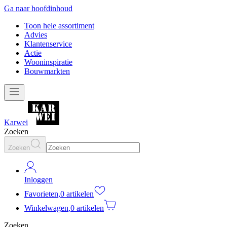
Ga naar hoofdinhoud
Toon hele assortiment
Advies
Klantenservice
Actie
Wooninspiratie
Bouwmarkten
Karwei
Zoeken
Zoeken
Inloggen
Favorieten
,
0 artikelen
Winkelwagen
,
0 artikelen
Zoeken