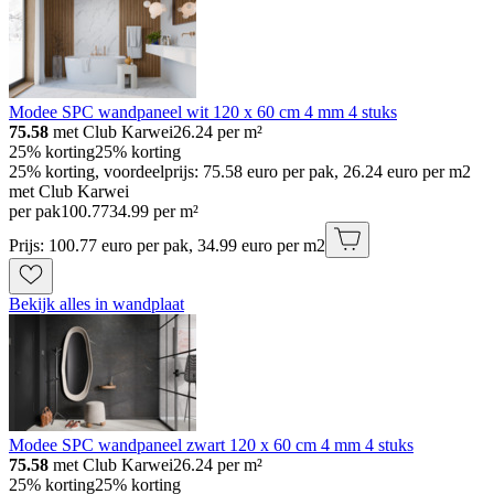
Modee SPC wandpaneel wit 120 x 60 cm 4 mm 4 stuks
75.58
met Club Karwei
26.24
per m²
25% korting
25% korting
25% korting, voordeelprijs: 75.58 euro per pak, 26.24 euro per m2
met Club Karwei
per pak
100
.
77
34.99 per m²
Prijs: 100.77 euro per pak, 34.99 euro per m2
Bekijk alles in wandplaat
Modee SPC wandpaneel zwart 120 x 60 cm 4 mm 4 stuks
75.58
met Club Karwei
26.24
per m²
25% korting
25% korting