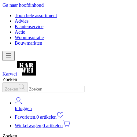
Ga naar hoofdinhoud
Toon hele assortiment
Advies
Klantenservice
Actie
Wooninspiratie
Bouwmarkten
Karwei
Zoeken
Zoeken
Inloggen
Favorieten
,
0 artikelen
Winkelwagen
,
0 artikelen
Zoeken