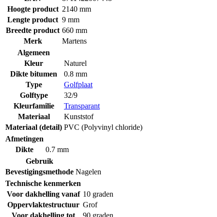
Hoogte product
2140 mm
Lengte product
9 mm
Breedte product
660 mm
Merk
Martens
Algemeen
Kleur
Naturel
Dikte bitumen
0.8 mm
Type
Golfplaat
Golftype
32/9
Kleurfamilie
Transparant
Materiaal
Kunststof
Materiaal (detail)
PVC (Polyvinyl chloride)
Afmetingen
Dikte
0.7 mm
Gebruik
Bevestigingsmethode
Nagelen
Technische kenmerken
Voor dakhelling vanaf
10 graden
Oppervlaktestructuur
Grof
Voor dakhelling tot
90 graden