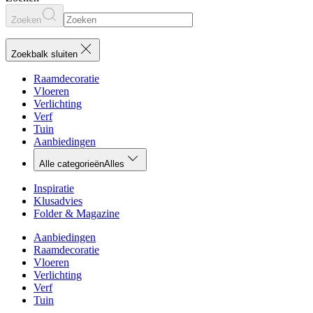
Zoeken
Zoekbalk sluiten
Raamdecoratie
Vloeren
Verlichting
Verf
Tuin
Aanbiedingen
Alle categorieën
Alles
Inspiratie
Klusadvies
Folder & Magazine
Aanbiedingen
Raamdecoratie
Vloeren
Verlichting
Verf
Tuin