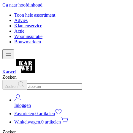
Ga naar hoofdinhoud
Toon hele assortiment
Advies
Klantenservice
Actie
Wooninspiratie
Bouwmarkten
Karwei
Zoeken
Zoeken
Inloggen
Favorieten
,
0 artikelen
Winkelwagen
,
0 artikelen
Zoeken