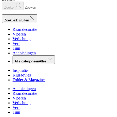
Zoeken
Zoekbalk sluiten
Raamdecoratie
Vloeren
Verlichting
Verf
Tuin
Aanbiedingen
Alle categorieën
Alles
Inspiratie
Klusadvies
Folder & Magazine
Aanbiedingen
Raamdecoratie
Vloeren
Verlichting
Verf
Tuin