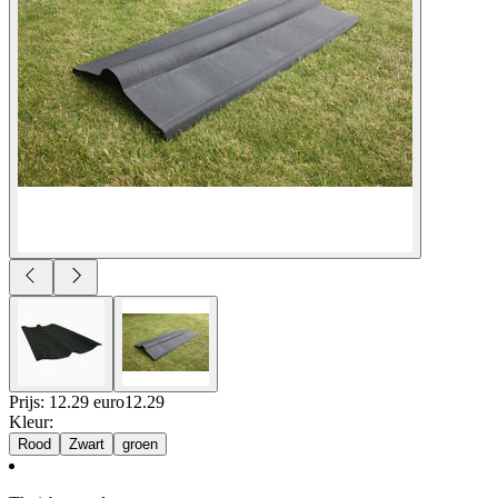
Prijs: 12.29 euro
12
.
29
Kleur
:
Rood
Zwart
groen