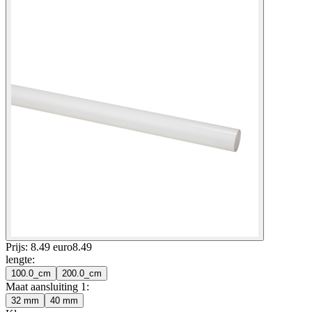
Prijs: 8.49 euro
8
.
49
lengte
:
100.0_cm
200.0_cm
Maat aansluiting 1
:
32 mm
40 mm