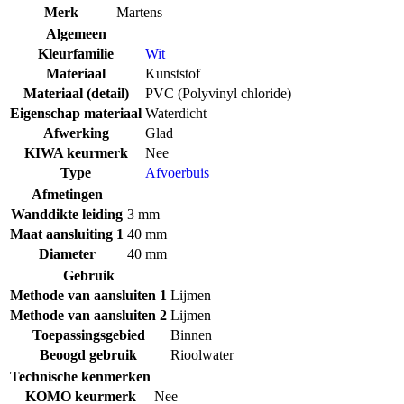
Merk
Martens
Algemeen
Kleurfamilie
Wit
Materiaal
Kunststof
Materiaal (detail)
PVC (Polyvinyl chloride)
Eigenschap materiaal
Waterdicht
Afwerking
Glad
KIWA keurmerk
Nee
Type
Afvoerbuis
Afmetingen
Wanddikte leiding
3 mm
Maat aansluiting 1
40 mm
Diameter
40 mm
Gebruik
Methode van aansluiten 1
Lijmen
Methode van aansluiten 2
Lijmen
Toepassingsgebied
Binnen
Beoogd gebruik
Rioolwater
Technische kenmerken
KOMO keurmerk
Nee