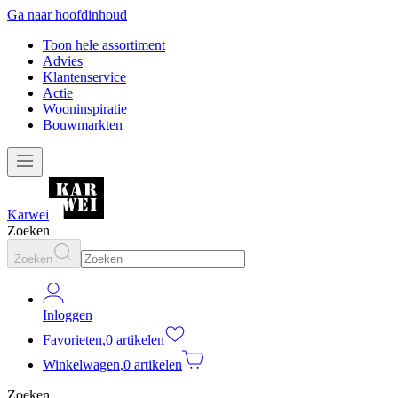
Ga naar hoofdinhoud
Toon hele assortiment
Advies
Klantenservice
Actie
Wooninspiratie
Bouwmarkten
Karwei
Zoeken
Zoeken
Inloggen
Favorieten
,
0 artikelen
Winkelwagen
,
0 artikelen
Zoeken