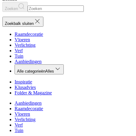
Zoeken
Zoekbalk sluiten
Raamdecoratie
Vloeren
Verlichting
Verf
Tuin
Aanbiedingen
Alle categorieën
Alles
Inspiratie
Klusadvies
Folder & Magazine
Aanbiedingen
Raamdecoratie
Vloeren
Verlichting
Verf
Tuin