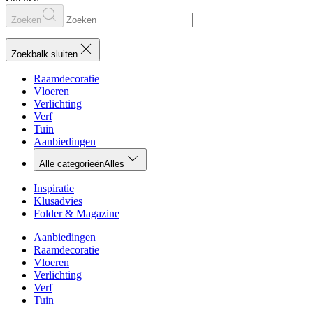
Zoeken
Zoekbalk sluiten
Raamdecoratie
Vloeren
Verlichting
Verf
Tuin
Aanbiedingen
Alle categorieën
Alles
Inspiratie
Klusadvies
Folder & Magazine
Aanbiedingen
Raamdecoratie
Vloeren
Verlichting
Verf
Tuin