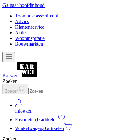
Ga naar hoofdinhoud
Toon hele assortiment
Advies
Klantenservice
Actie
Wooninspiratie
Bouwmarkten
Karwei
Zoeken
Zoeken
Inloggen
Favorieten
,
0 artikelen
Winkelwagen
,
0 artikelen
Zoeken