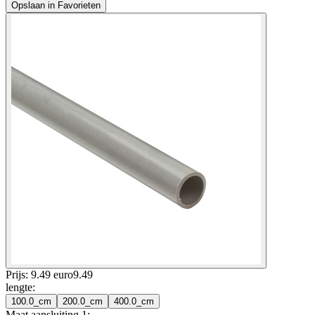
Opslaan in Favorieten
Prijs: 9.49 euro
9
.
49
lengte
:
100.0_cm
200.0_cm
400.0_cm
Maat aansluiting 1
: