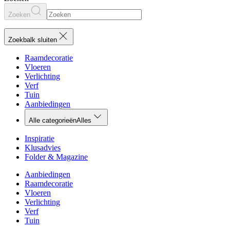
Zoeken
Zoekbalk sluiten
Raamdecoratie
Vloeren
Verlichting
Verf
Tuin
Aanbiedingen
Alle categorieën
Alles
Inspiratie
Klusadvies
Folder & Magazine
Aanbiedingen
Raamdecoratie
Vloeren
Verlichting
Verf
Tuin