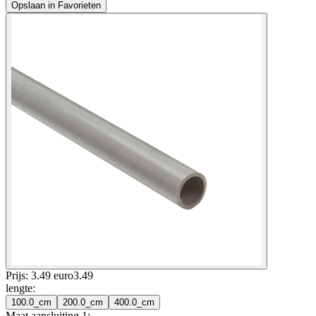
Opslaan in Favorieten
Prijs: 3.49 euro
3
.
49
lengte
:
100.0_cm
200.0_cm
400.0_cm
Maat aansluiting 1
: