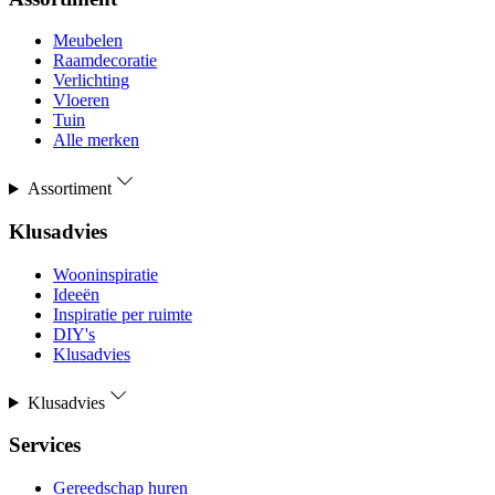
Meubelen
Raamdecoratie
Verlichting
Vloeren
Tuin
Alle merken
Assortiment
Klusadvies
Wooninspiratie
Ideeën
Inspiratie per ruimte
DIY's
Klusadvies
Klusadvies
Services
Gereedschap huren