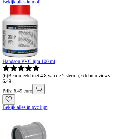
Bekijk alles in mof
Handson PVC lijm 100 ml
(
6
)
Beoordeeld met 4.8 van de 5 sterren, 6 klantreviews
6
.
49
Prijs: 6.49 euro
Bekijk alles in pvc lijm