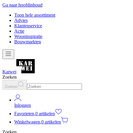
Ga naar hoofdinhoud
Toon hele assortiment
Advies
Klantenservice
Actie
Wooninspiratie
Bouwmarkten
Karwei
Zoeken
Zoeken
Inloggen
Favorieten
,
0 artikelen
Winkelwagen
,
0 artikelen
Zoeken