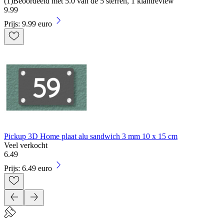
(
1
)
Beoordeeld met 5.0 van de 5 sterren, 1 klantreview
9
.
99
Prijs: 9.99 euro
Pickup 3D Home plaat alu sandwich 3 mm 10 x 15 cm
Veel verkocht
6
.
49
Prijs: 6.49 euro