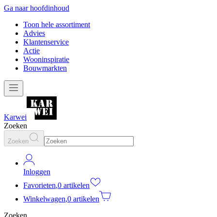
Ga naar hoofdinhoud
Toon hele assortiment
Advies
Klantenservice
Actie
Wooninspiratie
Bouwmarkten
Karwei
Zoeken
Zoeken
Inloggen
Favorieten
,
0 artikelen
Winkelwagen
,
0 artikelen
Zoeken