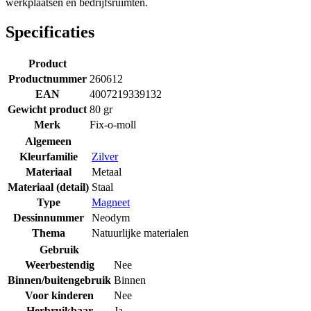
werkplaatsen en bedrijfsruimten.
Specificaties
Product
Productnummer
260612
EAN
4007219339132
Gewicht product
80 gr
Merk
Fix-o-moll
Algemeen
Kleurfamilie
Zilver
Materiaal
Metaal
Materiaal (detail)
Staal
Type
Magneet
Dessinnummer
Neodym
Thema
Natuurlijke materialen
Gebruik
Weerbestendig
Nee
Binnen/buitengebruik
Binnen
Voor kinderen
Nee
Herbruikbaar
Ja