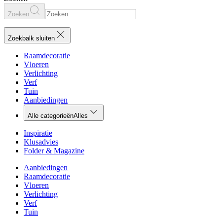
Zoeken
Zoekbalk sluiten
Raamdecoratie
Vloeren
Verlichting
Verf
Tuin
Aanbiedingen
Alle categorieën
Alles
Inspiratie
Klusadvies
Folder & Magazine
Aanbiedingen
Raamdecoratie
Vloeren
Verlichting
Verf
Tuin