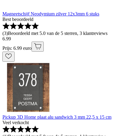
Magneetschijf Neodymium zilver 12x3mm 6 stuks
Best beoordeeld
(
3
)
Beoordeeld met 5.0 van de 5 sterren, 3 klantreviews
6
.
99
Prijs: 6.99 euro
Pickup 3D Home plaat alu sandwich 3 mm 22,5 x 15 cm
Veel verkocht