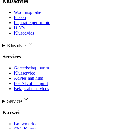
Klusadvies
Wooninspiratie
Ideeën
Inspiratie per ruimte
DIY's
Klusadvies
Klusadvies
Services
Gereedschap huren
Klusservice
Advies aan huis
PostNL afhaalpunt
Bekijk alle services
Services
Karwei
Bouwmarkten
Club Karwei