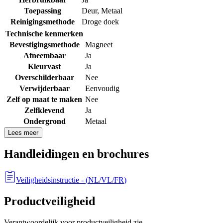
Toepassing
Deur
,
Metaal
Reinigingsmethode
Droge doek
Technische kenmerken
Bevestigingsmethode
Magneet
Afneembaar
Ja
Kleurvast
Ja
Overschilderbaar
Nee
Verwijderbaar
Eenvoudig
Zelf op maat te maken
Nee
Zelfklevend
Ja
Ondergrond
Metaal
Lees meer
Handleidingen en brochures
Veiligheidsinstructie
- (
NL/VL/FR
)
Productveiligheid
Verantwoordelijk voor productveiligheid zie