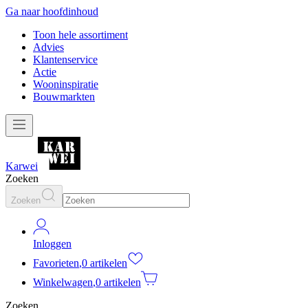
Ga naar hoofdinhoud
Toon hele assortiment
Advies
Klantenservice
Actie
Wooninspiratie
Bouwmarkten
Karwei
Zoeken
Zoeken
Inloggen
Favorieten
,
0 artikelen
Winkelwagen
,
0 artikelen
Zoeken