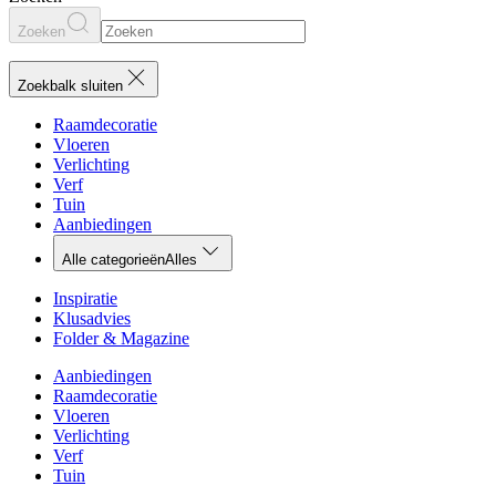
Zoeken
Zoekbalk sluiten
Raamdecoratie
Vloeren
Verlichting
Verf
Tuin
Aanbiedingen
Alle categorieën
Alles
Inspiratie
Klusadvies
Folder & Magazine
Aanbiedingen
Raamdecoratie
Vloeren
Verlichting
Verf
Tuin