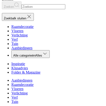
Zoeken
Zoekbalk sluiten
Raamdecoratie
Vloeren
Verlichting
Verf
Tuin
Aanbiedingen
Alle categorieën
Alles
Inspiratie
Klusadvies
Folder & Magazine
Aanbiedingen
Raamdecoratie
Vloeren
Verlichting
Verf
Tuin