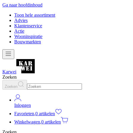
Ga naar hoofdinhoud
Toon hele assortiment
Advies
Klantenservice
Actie
Wooninspiratie
Bouwmarkten
Karwei
Zoeken
Zoeken
Inloggen
Favorieten
,
0 artikelen
Winkelwagen
,
0 artikelen
Zoeken