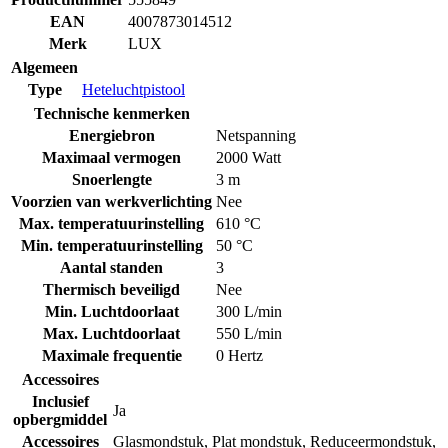
EAN
4007873014512
Merk
LUX
Algemeen
Type
Heteluchtpistool
Technische kenmerken
Energiebron
Netspanning
Maximaal vermogen
2000 Watt
Snoerlengte
3 m
Voorzien van werkverlichting
Nee
Max. temperatuurinstelling
610 °C
Min. temperatuurinstelling
50 °C
Aantal standen
3
Thermisch beveiligd
Nee
Min. Luchtdoorlaat
300 L/min
Max. Luchtdoorlaat
550 L/min
Maximale frequentie
0 Hertz
Accessoires
Inclusief
Ja
opbergmiddel
Accessoires
Glasmondstuk
,
Plat mondstuk
,
Reduceermondstuk
,