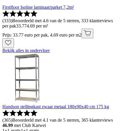
Firstfloor Isoline laminaat/parket 7,2m²
(
333
)
Beoordeeld met 4.6 van de 5 sterren, 333 klantreviews
per pak
33
.
77
4.69 per m²
Prijs: 33.77 euro per pak, 4.69 euro per m2
Bekijk alles in ondervloer
Handson stellingkast zwaar metaal 180x90x40 cm 175 kg
(
365
)
Beoordeeld met 4.1 van de 5 sterren, 365 klantreviews
46.99
met Club Karwei
1+1 gratis
1+1 gratis