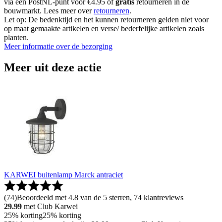
via een PostNL-punt voor €4.95 of
gratis
retourneren in de
bouwmarkt. Lees meer over
retourneren
.
Let op: De bedenktijd en het kunnen retourneren gelden niet voor
op maat gemaakte artikelen en verse/ bederfelijke artikelen zoals
planten.
Meer informatie over de bezorging
Meer uit deze actie
KARWEI buitenlamp Marck antraciet
(
74
)
Beoordeeld met 4.8 van de 5 sterren, 74 klantreviews
29.99
met Club Karwei
25% korting
25% korting