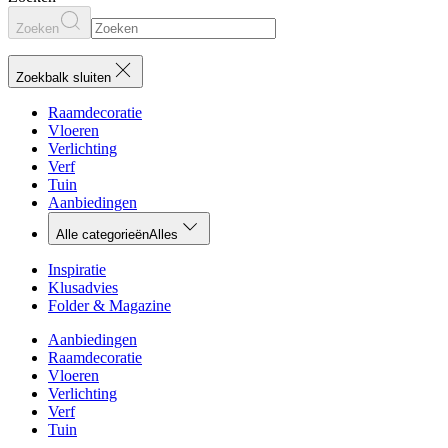
Zoeken
Zoekbalk sluiten
Raamdecoratie
Vloeren
Verlichting
Verf
Tuin
Aanbiedingen
Alle categorieën
Alles
Inspiratie
Klusadvies
Folder & Magazine
Aanbiedingen
Raamdecoratie
Vloeren
Verlichting
Verf
Tuin