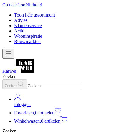
Ga naar hoofdinhoud
Toon hele assortiment
Advies
Klantenservice
Actie
Wooninspiratie
Bouwmarkten
Karwei
Zoeken
Zoeken
Inloggen
Favorieten
,
0 artikelen
Winkelwagen
,
0 artikelen
Zoeken