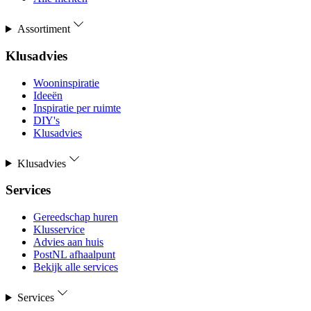
Assortiment
Klusadvies
Wooninspiratie
Ideeën
Inspiratie per ruimte
DIY's
Klusadvies
Klusadvies
Services
Gereedschap huren
Klusservice
Advies aan huis
PostNL afhaalpunt
Bekijk alle services
Services