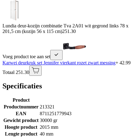
Lundia deur-kozijn combinatie Tva 2A01 wit gegrond links 78 x
201,5 cm (kozijn 56 x 115 cm)
251.30
Voeg product toe aan set
Karwei deurkruk set Jennifer vierkant rozet zwart messing
+ 42.99
Totaal 251.30
Specificaties
Product
Productnummer
213321
EAN
8711251779943
Gewicht product
30000 gr
Hoogte product
2015 mm
Lengte product
40 mm