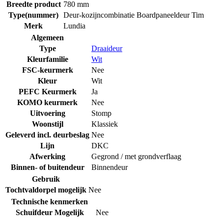
Breedte product
780 mm
Type(nummer)
Deur-kozijncombinatie Boardpaneeldeur Tim
Merk
Lundia
Algemeen
Type
Draaideur
Kleurfamilie
Wit
FSC-keurmerk
Nee
Kleur
Wit
PEFC Keurmerk
Ja
KOMO keurmerk
Nee
Uitvoering
Stomp
Woonstijl
Klassiek
Geleverd incl. deurbeslag
Nee
Lijn
DKC
Afwerking
Gegrond / met grondverflaag
Binnen- of buitendeur
Binnendeur
Gebruik
Tochtvaldorpel mogelijk
Nee
Technische kenmerken
Schuifdeur Mogelijk
Nee