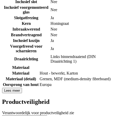
Inclusief slot
Nee
Inclusief voorgemonteerd
Nee
glas
Slotgatfrezing
Ja
Kern
Honingraat
Inbraakwerend
Nee
Brandvertragend
Nee
Inclusief kozijn
Ja
Voorgefreesd voor
Ja
scharnieren
Links binnendraaiend (DIN
Draairichting
Draairichting 1)
Materiaal
Materiaal
Hout - bewerkt
,
Karton
Materiaal (detail)
Grenen
,
MDF (medium-density fibreboard)
Oorsprong van hout
Europa
Lees meer
Productveiligheid
Verantwoordelijk voor productveiligheid zie