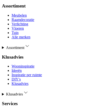
Assortiment
Meubelen
Raamdecoratie
Verlichting
Vloeren
Tuin
Alle merken
Assortiment
Klusadvies
Wooninspiratie
Ideeën
Inspiratie per ruimte
DIY's
Klusadvies
Klusadvies
Services