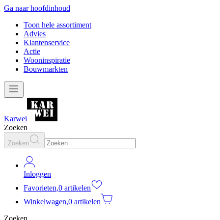
Ga naar hoofdinhoud
Toon hele assortiment
Advies
Klantenservice
Actie
Wooninspiratie
Bouwmarkten
Karwei
Zoeken
Zoeken
Inloggen
Favorieten
,
0 artikelen
Winkelwagen
,
0 artikelen
Zoeken