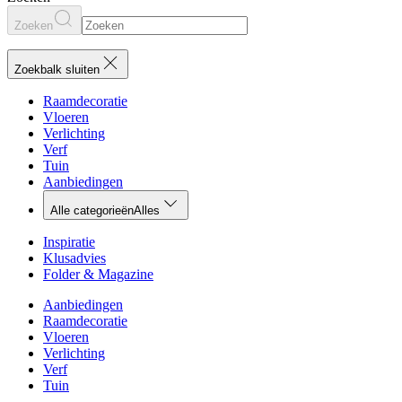
Zoeken
Zoekbalk sluiten
Raamdecoratie
Vloeren
Verlichting
Verf
Tuin
Aanbiedingen
Alle categorieën
Alles
Inspiratie
Klusadvies
Folder & Magazine
Aanbiedingen
Raamdecoratie
Vloeren
Verlichting
Verf
Tuin