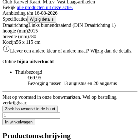
Club Karwei Kaart, M.u.v. Vast Laag-artikelen
Bekijk
alle producten uit deze actie.
Aanbieding t/m 16-08-2026
Specificaties
Wijzig details
Draairichting
Links binnendraaiend (DIN Draairichting 1)
hoogte (mm)
2015
breedte (mm)
780
Kozijn
56 x 115 cm
Liever een andere kleur of andere maat? Wijzig dan de details.
Online
bijna uitverkocht
Thuisbezorgd
€69.95
Bezorging tussen 13 augustus en 20 augustus
Niet op voorraad in onze bouwmarkten. Wel op bestelling
verkrijgbaar.
Zoek bouwmarkt in de buurt
In winkelwagen
Productomschrijving