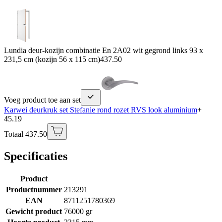
Lundia deur-kozijn combinatie En 2A02 wit gegrond links 93 x
231,5 cm (kozijn 56 x 115 cm)
437.50
Voeg product toe aan set
Karwei deurkruk set Stefanie rond rozet RVS look aluminium
+
45.19
Totaal 437.50
Specificaties
Product
Productnummer
213291
EAN
8711251780369
Gewicht product
76000 gr