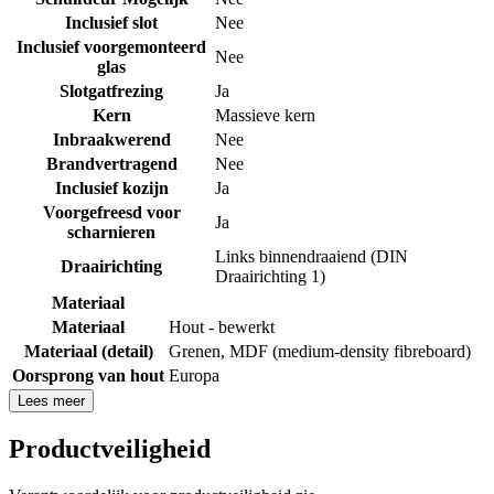
Inclusief slot
Nee
Inclusief voorgemonteerd
Nee
glas
Slotgatfrezing
Ja
Kern
Massieve kern
Inbraakwerend
Nee
Brandvertragend
Nee
Inclusief kozijn
Ja
Voorgefreesd voor
Ja
scharnieren
Links binnendraaiend (DIN
Draairichting
Draairichting 1)
Materiaal
Materiaal
Hout - bewerkt
Materiaal (detail)
Grenen
,
MDF (medium-density fibreboard)
Oorsprong van hout
Europa
Lees meer
Productveiligheid