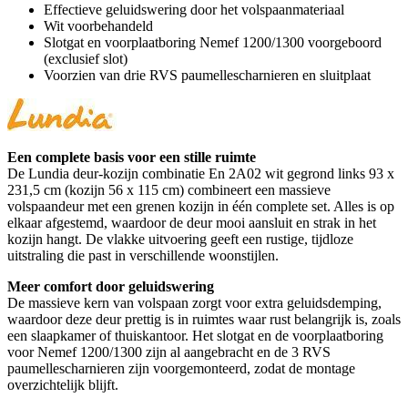
Effectieve geluidswering door het volspaanmateriaal
Wit voorbehandeld
Slotgat en voorplaatboring Nemef 1200/1300 voorgeboord
(exclusief slot)
Voorzien van drie RVS paumellescharnieren en sluitplaat
Een complete basis voor een stille ruimte
De Lundia deur-kozijn combinatie En 2A02 wit gegrond links 93 x
231,5 cm (kozijn 56 x 115 cm) combineert een massieve
volspaandeur met een grenen kozijn in één complete set. Alles is op
elkaar afgestemd, waardoor de deur mooi aansluit en strak in het
kozijn hangt. De vlakke uitvoering geeft een rustige, tijdloze
uitstraling die past in verschillende woonstijlen.
Meer comfort door geluidswering
De massieve kern van volspaan zorgt voor extra geluidsdemping,
waardoor deze deur prettig is in ruimtes waar rust belangrijk is, zoals
een slaapkamer of thuiskantoor. Het slotgat en de voorplaatboring
voor Nemef 1200/1300 zijn al aangebracht en de 3 RVS
paumellescharnieren zijn voorgemonteerd, zodat de montage
overzichtelijk blijft.