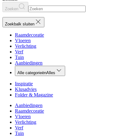
Zoeken
Zoekbalk sluiten
Raamdecoratie
Vloeren
Verlichting
Verf
Tuin
Aanbiedingen
Alle categorieën
Alles
Inspiratie
Klusadvies
Folder & Magazine
Aanbiedingen
Raamdecoratie
Vloeren
Verlichting
Verf
Tuin