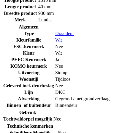
Hoogte product
2315 mm
Lengte product
40 mm
Breedte product
930 mm
Merk
Lundia
Algemeen
Type
Draaideur
Kleurfamilie
Wit
FSC-keurmerk
Nee
Kleur
Wit
PEFC Keurmerk
Ja
KOMO keurmerk
Nee
Uitvoering
Stomp
Woonstijl
Tijdloos
Geleverd incl. deurbeslag
Nee
Lijn
DKC
Afwerking
Gegrond / met grondverflaag
Binnen- of buitendeur
Binnendeur
Gebruik
Tochtvaldorpel mogelijk
Nee
Technische kenmerken
Schuifdeur Mogelijk
Nee