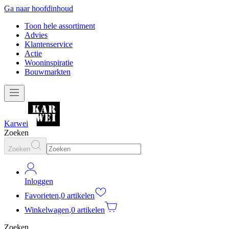
Ga naar hoofdinhoud
Toon hele assortiment
Advies
Klantenservice
Actie
Wooninspiratie
Bouwmarkten
Karwei
Zoeken
Zoeken
Inloggen
Favorieten
,
0 artikelen
Winkelwagen
,
0 artikelen
Zoeken