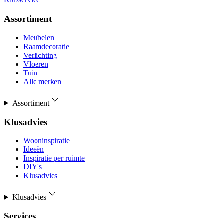
Assortiment
Meubelen
Raamdecoratie
Verlichting
Vloeren
Tuin
Alle merken
Assortiment
Klusadvies
Wooninspiratie
Ideeën
Inspiratie per ruimte
DIY's
Klusadvies
Klusadvies
Services