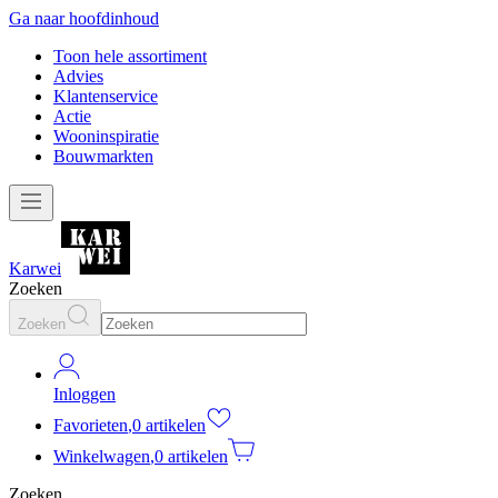
Ga naar hoofdinhoud
Toon hele assortiment
Advies
Klantenservice
Actie
Wooninspiratie
Bouwmarkten
Karwei
Zoeken
Zoeken
Inloggen
Favorieten
,
0 artikelen
Winkelwagen
,
0 artikelen
Zoeken