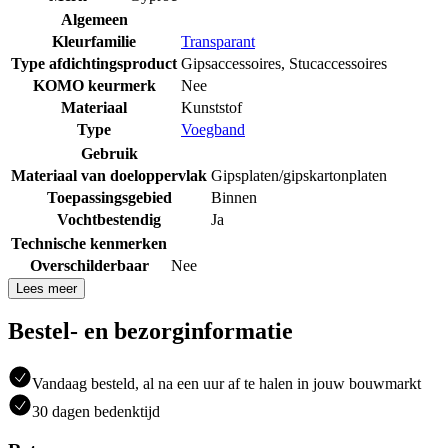
Algemeen
Kleurfamilie
Transparant
Type afdichtingsproduct
Gipsaccessoires
,
Stucaccessoires
KOMO keurmerk
Nee
Materiaal
Kunststof
Type
Voegband
Gebruik
Materiaal van doeloppervlak
Gipsplaten/gipskartonplaten
Toepassingsgebied
Binnen
Vochtbestendig
Ja
Technische kenmerken
Overschilderbaar
Nee
Lees meer
Bestel- en bezorginformatie
Vandaag besteld, al na een uur af te halen in jouw bouwmarkt
30 dagen bedenktijd