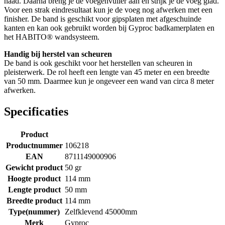
naad. Daarna breng je de voegenvuller aan en strijk je de voeg glad.
Voor een strak eindresultaat kun je de voeg nog afwerken met een
finisher. De band is geschikt voor gipsplaten met afgeschuinde
kanten en kan ook gebruikt worden bij Gyproc badkamerplaten en
het HABITO® wandsysteem.
Handig bij herstel van scheuren
De band is ook geschikt voor het herstellen van scheuren in
pleisterwerk. De rol heeft een lengte van 45 meter en een breedte
van 50 mm. Daarmee kun je ongeveer een wand van circa 8 meter
afwerken.
Specificaties
Product
Productnummer
106218
EAN
8711149000906
Gewicht product
50 gr
Hoogte product
114 mm
Lengte product
50 mm
Breedte product
114 mm
Type(nummer)
Zelfklevend 45000mm
Merk
Gyproc