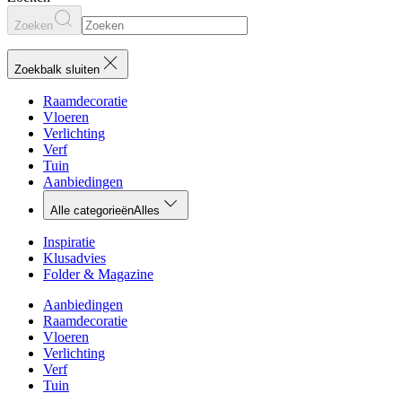
Zoeken
Zoekbalk sluiten
Raamdecoratie
Vloeren
Verlichting
Verf
Tuin
Aanbiedingen
Alle categorieën
Alles
Inspiratie
Klusadvies
Folder & Magazine
Aanbiedingen
Raamdecoratie
Vloeren
Verlichting
Verf
Tuin