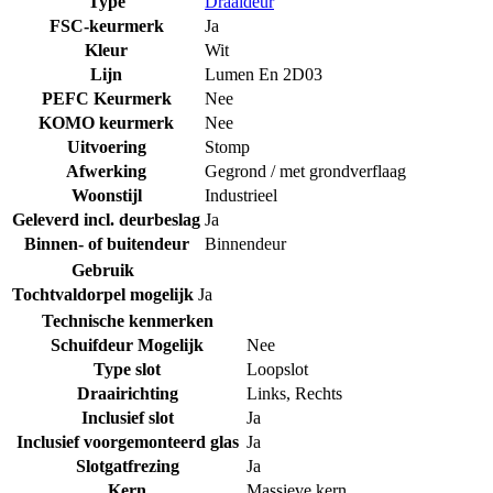
Type
Draaideur
FSC-keurmerk
Ja
Kleur
Wit
Lijn
Lumen En 2D03
PEFC Keurmerk
Nee
KOMO keurmerk
Nee
Uitvoering
Stomp
Afwerking
Gegrond / met grondverflaag
Woonstijl
Industrieel
Geleverd incl. deurbeslag
Ja
Binnen- of buitendeur
Binnendeur
Gebruik
Tochtvaldorpel mogelijk
Ja
Technische kenmerken
Schuifdeur Mogelijk
Nee
Type slot
Loopslot
Draairichting
Links
,
Rechts
Inclusief slot
Ja
Inclusief voorgemonteerd glas
Ja
Slotgatfrezing
Ja
Kern
Massieve kern