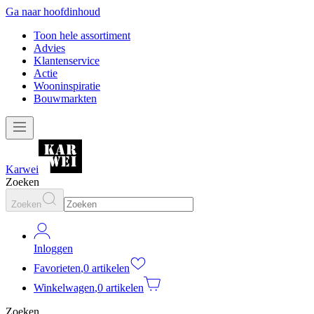
Ga naar hoofdinhoud
Toon hele assortiment
Advies
Klantenservice
Actie
Wooninspiratie
Bouwmarkten
Karwei
Zoeken
Zoeken
Inloggen
Favorieten
,
0 artikelen
Winkelwagen
,
0 artikelen
Zoeken