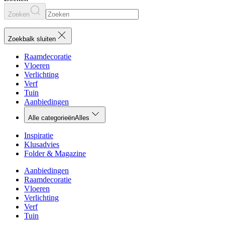
Zoeken
Zoekbalk sluiten
Raamdecoratie
Vloeren
Verlichting
Verf
Tuin
Aanbiedingen
Alle categorieën
Alles
Inspiratie
Klusadvies
Folder & Magazine
Aanbiedingen
Raamdecoratie
Vloeren
Verlichting
Verf
Tuin