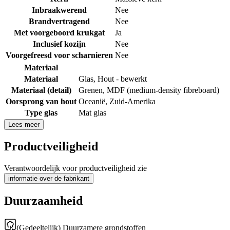
Inbraakwerend
Nee
Brandvertragend
Nee
Met voorgeboord krukgat
Ja
Inclusief kozijn
Nee
Voorgefreesd voor scharnieren
Nee
Materiaal
Materiaal
Glas
,
Hout - bewerkt
Materiaal (detail)
Grenen
,
MDF (medium-density fibreboard)
Oorsprong van hout
Oceanië
,
Zuid-Amerika
Type glas
Mat glas
Lees meer
Productveiligheid
Verantwoordelijk voor productveiligheid zie
informatie over de fabrikant
Duurzaamheid
(Gedeeltelijk) Duurzamere grondstoffen