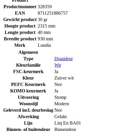
Product
Productnummer
328359
EAN
8711251886757
Gewicht product
30 gr
Hoogte product
2315 mm
Lengte product
40 mm
Breedte product
930 mm
Merk
Lundia
Algemeen
Type
Draaideur
Kleurfamilie
Wit
FSC-keurmerk
Ja
Kleur
Zuiver wit
PEFC Keurmerk
Nee
KOMO keurmerk
Ja
Uitvoering
Stomp
Woonstijl
Modern
Geleverd incl. deurbeslag
Nee
Afwerking
Gelakt
Lijn
Linj En BA01
Binnen- of buitendeur
Binnendeur