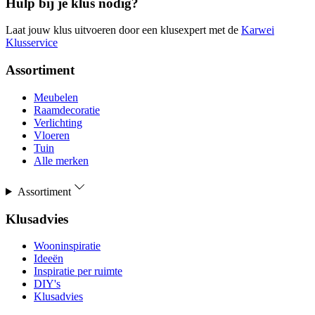
Hulp bij je klus nodig?
Laat jouw klus uitvoeren door een klusexpert met de
Karwei
Klusservice
Assortiment
Meubelen
Raamdecoratie
Verlichting
Vloeren
Tuin
Alle merken
Assortiment
Klusadvies
Wooninspiratie
Ideeën
Inspiratie per ruimte
DIY's
Klusadvies