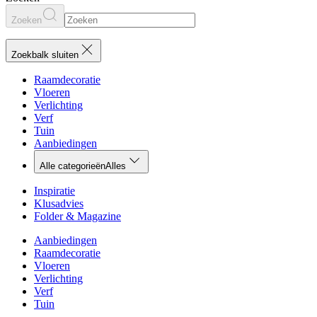
Zoeken
Zoekbalk sluiten
Raamdecoratie
Vloeren
Verlichting
Verf
Tuin
Aanbiedingen
Alle categorieën
Alles
Inspiratie
Klusadvies
Folder & Magazine
Aanbiedingen
Raamdecoratie
Vloeren
Verlichting
Verf
Tuin