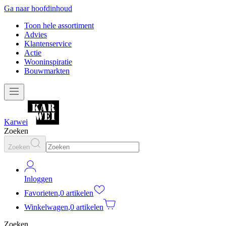
Ga naar hoofdinhoud
Toon hele assortiment
Advies
Klantenservice
Actie
Wooninspiratie
Bouwmarkten
Karwei
Zoeken
Zoeken
Inloggen
Favorieten
,
0 artikelen
Winkelwagen
,
0 artikelen
Zoeken