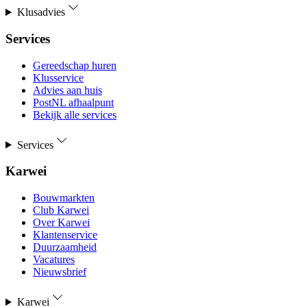
Klusadvies
Services
Gereedschap huren
Klusservice
Advies aan huis
PostNL afhaalpunt
Bekijk alle services
Services
Karwei
Bouwmarkten
Club Karwei
Over Karwei
Klantenservice
Duurzaamheid
Vacatures
Nieuwsbrief
Karwei