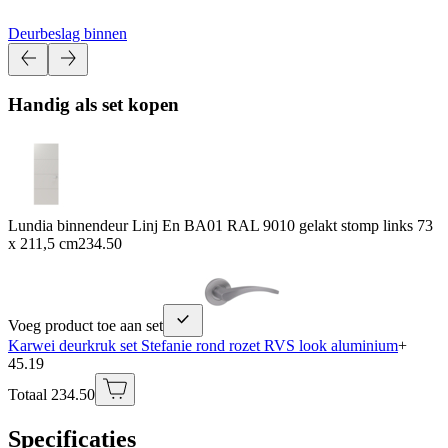
Deurbeslag binnen
Handig als set kopen
Lundia binnendeur Linj En BA01 RAL 9010 gelakt stomp links 73
x 211,5 cm
234.50
Voeg product toe aan set
Karwei deurkruk set Stefanie rond rozet RVS look aluminium
+
45.19
Totaal 234.50
Specificaties