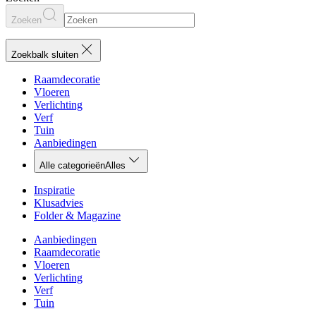
Zoeken
Zoekbalk sluiten
Raamdecoratie
Vloeren
Verlichting
Verf
Tuin
Aanbiedingen
Alle categorieën
Alles
Inspiratie
Klusadvies
Folder & Magazine
Aanbiedingen
Raamdecoratie
Vloeren
Verlichting
Verf
Tuin