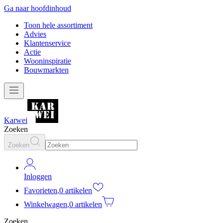
Ga naar hoofdinhoud
Toon hele assortiment
Advies
Klantenservice
Actie
Wooninspiratie
Bouwmarkten
Karwei
Zoeken
Zoeken
Inloggen
Favorieten
,
0 artikelen
Winkelwagen
,
0 artikelen
Zoeken