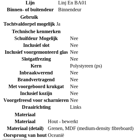
Lijn
Linj En BA01
Binnen- of buitendeur
Binnendeur
Gebruik
Tochtvaldorpel mogelijk
Ja
Technische kenmerken
Schuifdeur Mogelijk
Nee
Inclusief slot
Nee
Inclusief voorgemonteerd glas
Nee
Slotgatfrezing
Nee
Kern
Polystyreen (ps)
Inbraakwerend
Nee
Brandvertragend
Nee
Met voorgeboord krukgat
Nee
Inclusief kozijn
Nee
Voorgefreesd voor scharnieren
Nee
Draairichting
Links
Materiaal
Materiaal
Hout - bewerkt
Materiaal (detail)
Grenen
,
MDF (medium-density fibreboard)
Oorsprong van hout
Oceanië