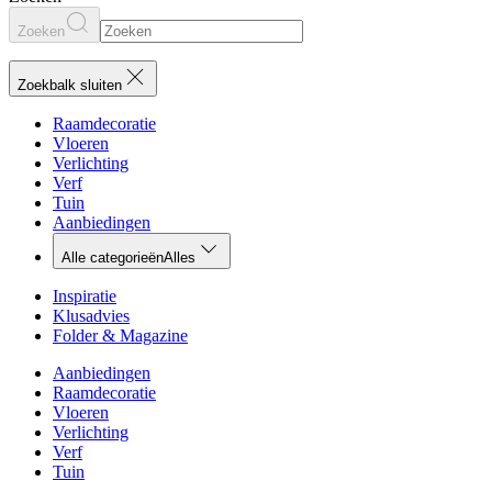
Zoeken
Zoekbalk sluiten
Raamdecoratie
Vloeren
Verlichting
Verf
Tuin
Aanbiedingen
Alle categorieën
Alles
Inspiratie
Klusadvies
Folder & Magazine
Aanbiedingen
Raamdecoratie
Vloeren
Verlichting
Verf
Tuin