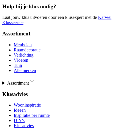
Hulp bij je klus nodig?
Laat jouw klus uitvoeren door een klusexpert met de
Karwei
Klusservice
Assortiment
Meubelen
Raamdecoratie
Verlichting
Vloeren
Tuin
Alle merken
Assortiment
Klusadvies
Wooninspiratie
Ideeën
Inspiratie per ruimte
DIY's
Klusadvies