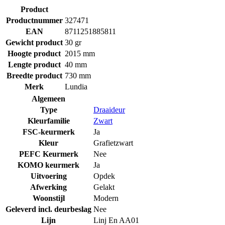
Product
Productnummer
327471
EAN
8711251885811
Gewicht product
30 gr
Hoogte product
2015 mm
Lengte product
40 mm
Breedte product
730 mm
Merk
Lundia
Algemeen
Type
Draaideur
Kleurfamilie
Zwart
FSC-keurmerk
Ja
Kleur
Grafietzwart
PEFC Keurmerk
Nee
KOMO keurmerk
Ja
Uitvoering
Opdek
Afwerking
Gelakt
Woonstijl
Modern
Geleverd incl. deurbeslag
Nee
Lijn
Linj En AA01