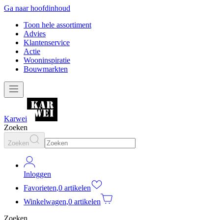
Ga naar hoofdinhoud
Toon hele assortiment
Advies
Klantenservice
Actie
Wooninspiratie
Bouwmarkten
Karwei
Zoeken
Zoeken
Inloggen
Favorieten
,
0 artikelen
Winkelwagen
,
0 artikelen
Zoeken