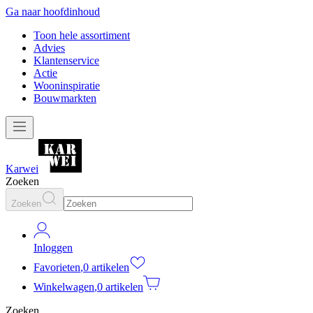
Ga naar hoofdinhoud
Toon hele assortiment
Advies
Klantenservice
Actie
Wooninspiratie
Bouwmarkten
Karwei
Zoeken
Zoeken
Inloggen
Favorieten
,
0 artikelen
Winkelwagen
,
0 artikelen
Zoeken