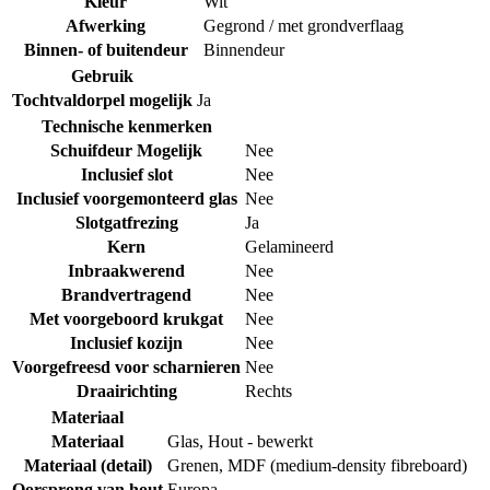
Kleur
Wit
Afwerking
Gegrond / met grondverflaag
Binnen- of buitendeur
Binnendeur
Gebruik
Tochtvaldorpel mogelijk
Ja
Technische kenmerken
Schuifdeur Mogelijk
Nee
Inclusief slot
Nee
Inclusief voorgemonteerd glas
Nee
Slotgatfrezing
Ja
Kern
Gelamineerd
Inbraakwerend
Nee
Brandvertragend
Nee
Met voorgeboord krukgat
Nee
Inclusief kozijn
Nee
Voorgefreesd voor scharnieren
Nee
Draairichting
Rechts
Materiaal
Materiaal
Glas
,
Hout - bewerkt
Materiaal (detail)
Grenen
,
MDF (medium-density fibreboard)
Oorsprong van hout
Europa