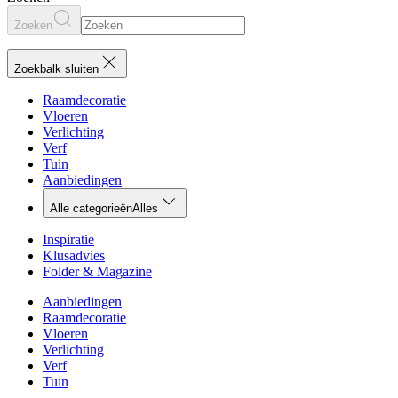
Zoeken
Zoekbalk sluiten
Raamdecoratie
Vloeren
Verlichting
Verf
Tuin
Aanbiedingen
Alle categorieën
Alles
Inspiratie
Klusadvies
Folder & Magazine
Aanbiedingen
Raamdecoratie
Vloeren
Verlichting
Verf
Tuin