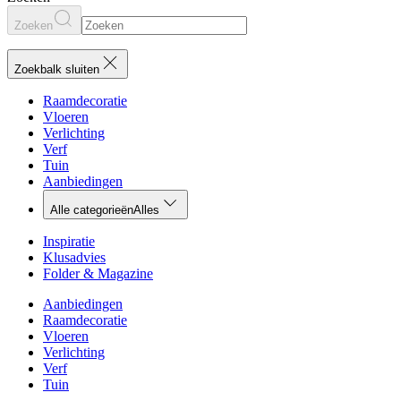
Zoeken
Zoekbalk sluiten
Raamdecoratie
Vloeren
Verlichting
Verf
Tuin
Aanbiedingen
Alle categorieën
Alles
Inspiratie
Klusadvies
Folder & Magazine
Aanbiedingen
Raamdecoratie
Vloeren
Verlichting
Verf
Tuin