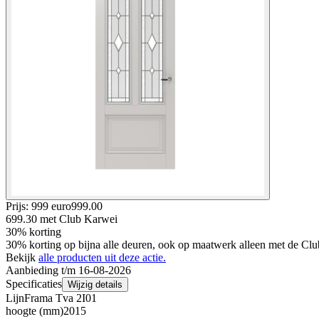
Prijs: 999 euro
999
.
00
699.30
met Club Karwei
30% korting
30% korting op bijna alle deuren, ook op maatwerk alleen met de Clu
Bekijk
alle producten uit deze actie.
Aanbieding t/m 16-08-2026
Specificaties
Wijzig details
Lijn
Frama Tva 2I01
hoogte (mm)
2015