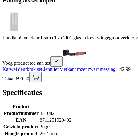
Handig als set kopen
Lundia binnendeur Frama Tva 2I01 glas in lood wit gegrondverfd op
Voeg product toe aan set
Karwei deurkruk set Jennifer vierkant rozet zwart messing
+ 42.99
Totaal 699.30
Specificaties
Product
Productnummer
331082
EAN
8711251929492
Gewicht product
30 gr
Hoogte product
2015 mm