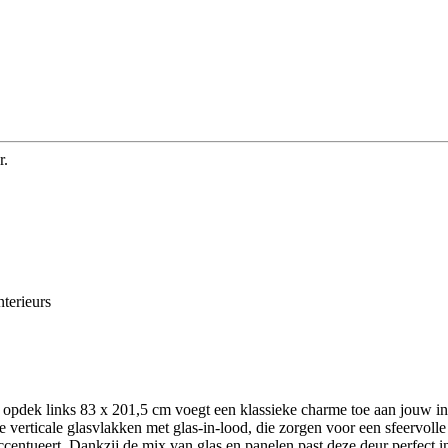
r.
nterieurs
pdek links 83 x 201,5 cm voegt een klassieke charme toe aan jouw inte
erticale glasvlakken met glas-in-lood, die zorgen voor een sfeervolle l
accentueert. Dankzij de mix van glas en panelen past deze deur perfect 