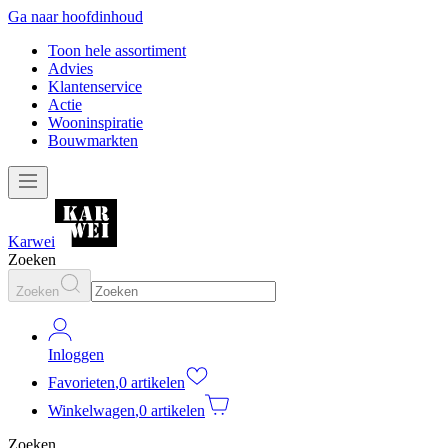
Ga naar hoofdinhoud
Toon hele assortiment
Advies
Klantenservice
Actie
Wooninspiratie
Bouwmarkten
Karwei
Zoeken
Zoeken
Inloggen
Favorieten
,
0 artikelen
Winkelwagen
,
0 artikelen
Zoeken