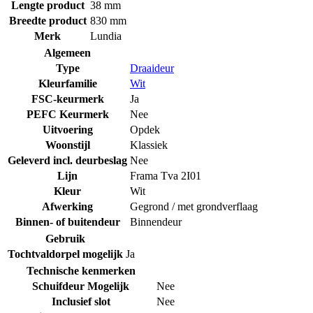
Lengte product
38 mm
Breedte product
830 mm
Merk
Lundia
Algemeen
Type
Draaideur
Kleurfamilie
Wit
FSC-keurmerk
Ja
PEFC Keurmerk
Nee
Uitvoering
Opdek
Woonstijl
Klassiek
Geleverd incl. deurbeslag
Nee
Lijn
Frama Tva 2I01
Kleur
Wit
Afwerking
Gegrond / met grondverflaag
Binnen- of buitendeur
Binnendeur
Gebruik
Tochtvaldorpel mogelijk
Ja
Technische kenmerken
Schuifdeur Mogelijk
Nee
Inclusief slot
Nee