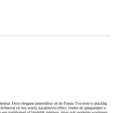
rieur. Deze elegante paneeldeur uit de Frama Tva-serie is prachtig
ichtinval en een warm, karaktervol effect. Onder de glaspartijen is
in een traditioneel of landelijk interieur, maar ook moderne woningen