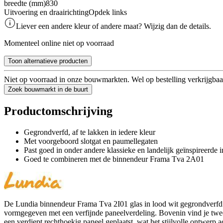
breedte (mm)
830
Uitvoering en draairichting
Opdek links
Liever een andere kleur of andere maat? Wijzig dan de details.
Momenteel online niet op voorraad
Toon alternatieve producten
Niet op voorraad in onze bouwmarkten. Wel op bestelling verkrijgbaa
Zoek bouwmarkt in de buurt
Productomschrijving
Gegrondverfd, af te lakken in iedere kleur
Met voorgeboord slotgat en paumellegaten
Past goed in onder andere klassieke en landelijk geïnspireerde i
Goed te combineren met de binnendeur Frama Tva 2A01
De Lundia binnendeur Frama Tva 2I01 glas in lood wit gegrondverfd o
vormgegeven met een verfijnde paneelverdeling. Bovenin vind je twee v
een verdiept rechthoekig paneel geplaatst, wat het stijlvolle ontwerp 