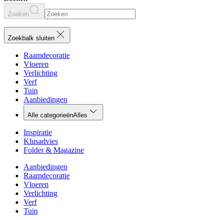
Zoeken
Zoekbalk sluiten
Raamdecoratie
Vloeren
Verlichting
Verf
Tuin
Aanbiedingen
Alle categorieën
Alles
Inspiratie
Klusadvies
Folder & Magazine
Aanbiedingen
Raamdecoratie
Vloeren
Verlichting
Verf
Tuin