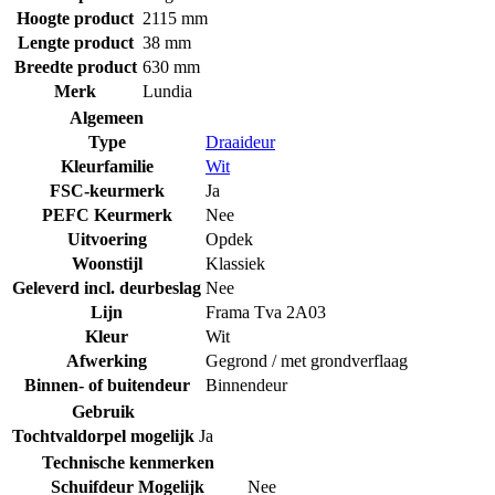
Hoogte product
2115 mm
Lengte product
38 mm
Breedte product
630 mm
Merk
Lundia
Algemeen
Type
Draaideur
Kleurfamilie
Wit
FSC-keurmerk
Ja
PEFC Keurmerk
Nee
Uitvoering
Opdek
Woonstijl
Klassiek
Geleverd incl. deurbeslag
Nee
Lijn
Frama Tva 2A03
Kleur
Wit
Afwerking
Gegrond / met grondverflaag
Binnen- of buitendeur
Binnendeur
Gebruik
Tochtvaldorpel mogelijk
Ja
Technische kenmerken
Schuifdeur Mogelijk
Nee