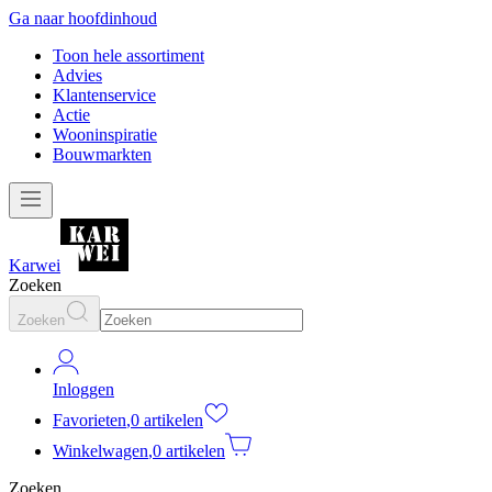
Ga naar hoofdinhoud
Toon hele assortiment
Advies
Klantenservice
Actie
Wooninspiratie
Bouwmarkten
Karwei
Zoeken
Zoeken
Inloggen
Favorieten
,
0 artikelen
Winkelwagen
,
0 artikelen
Zoeken