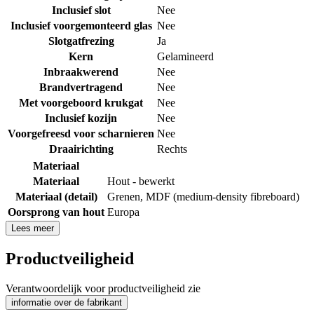
Inclusief slot
Nee
Inclusief voorgemonteerd glas
Nee
Slotgatfrezing
Ja
Kern
Gelamineerd
Inbraakwerend
Nee
Brandvertragend
Nee
Met voorgeboord krukgat
Nee
Inclusief kozijn
Nee
Voorgefreesd voor scharnieren
Nee
Draairichting
Rechts
Materiaal
Materiaal
Hout - bewerkt
Materiaal (detail)
Grenen
,
MDF (medium-density fibreboard)
Oorsprong van hout
Europa
Lees meer
Productveiligheid
Verantwoordelijk voor productveiligheid zie
informatie over de fabrikant