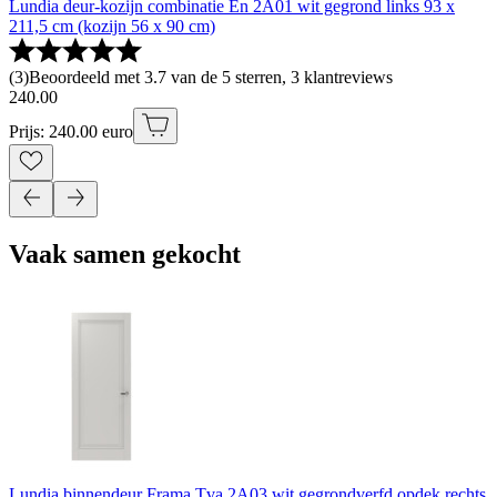
Lundia deur-kozijn combinatie En 2A01 wit gegrond links 93 x
211,5 cm (kozijn 56 x 90 cm)
(
3
)
Beoordeeld met 3.7 van de 5 sterren, 3 klantreviews
240
.
00
Prijs: 240.00 euro
Vaak samen gekocht
Lundia binnendeur Frama Tva 2A03 wit gegrondverfd opdek rechts