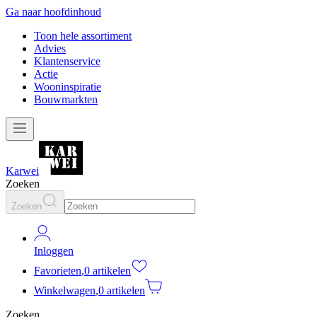
Ga naar hoofdinhoud
Toon hele assortiment
Advies
Klantenservice
Actie
Wooninspiratie
Bouwmarkten
Karwei
Zoeken
Zoeken
Inloggen
Favorieten
,
0 artikelen
Winkelwagen
,
0 artikelen
Zoeken