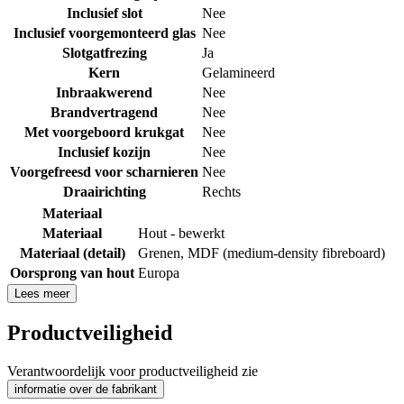
Inclusief slot
Nee
Inclusief voorgemonteerd glas
Nee
Slotgatfrezing
Ja
Kern
Gelamineerd
Inbraakwerend
Nee
Brandvertragend
Nee
Met voorgeboord krukgat
Nee
Inclusief kozijn
Nee
Voorgefreesd voor scharnieren
Nee
Draairichting
Rechts
Materiaal
Materiaal
Hout - bewerkt
Materiaal (detail)
Grenen
,
MDF (medium-density fibreboard)
Oorsprong van hout
Europa
Lees meer
Productveiligheid
Verantwoordelijk voor productveiligheid zie
informatie over de fabrikant