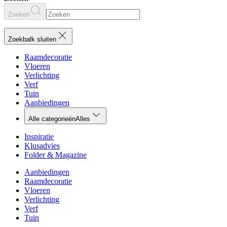
Zoeken
Zoekbalk sluiten
Raamdecoratie
Vloeren
Verlichting
Verf
Tuin
Aanbiedingen
Alle categorieën
Alles
Inspiratie
Klusadvies
Folder & Magazine
Aanbiedingen
Raamdecoratie
Vloeren
Verlichting
Verf
Tuin