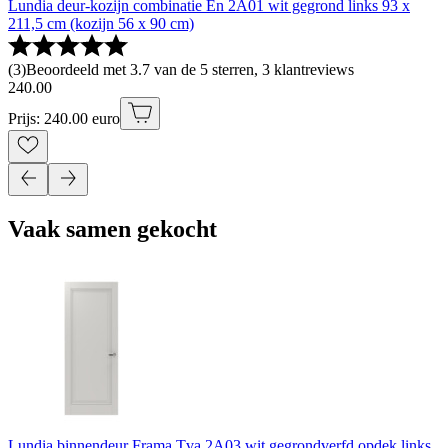
Lundia deur-kozijn combinatie En 2A01 wit gegrond links 93 x
211,5 cm (kozijn 56 x 90 cm)
(
3
)
Beoordeeld met 3.7 van de 5 sterren, 3 klantreviews
240
.
00
Prijs: 240.00 euro
Vaak samen gekocht
Lundia binnendeur Frama Tva 2A03 wit gegrondverfd opdek links