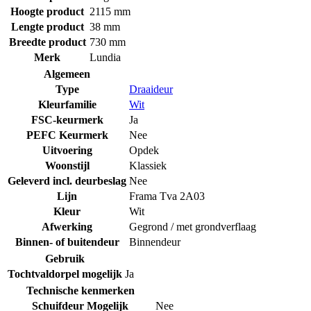
Hoogte product
2115 mm
Lengte product
38 mm
Breedte product
730 mm
Merk
Lundia
Algemeen
Type
Draaideur
Kleurfamilie
Wit
FSC-keurmerk
Ja
PEFC Keurmerk
Nee
Uitvoering
Opdek
Woonstijl
Klassiek
Geleverd incl. deurbeslag
Nee
Lijn
Frama Tva 2A03
Kleur
Wit
Afwerking
Gegrond / met grondverflaag
Binnen- of buitendeur
Binnendeur
Gebruik
Tochtvaldorpel mogelijk
Ja
Technische kenmerken
Schuifdeur Mogelijk
Nee