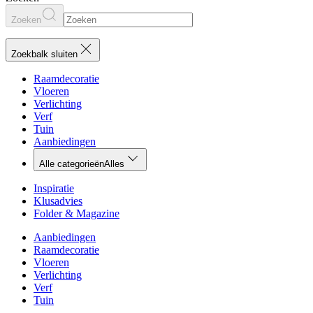
Zoeken
Zoekbalk sluiten
Raamdecoratie
Vloeren
Verlichting
Verf
Tuin
Aanbiedingen
Alle categorieën
Alles
Inspiratie
Klusadvies
Folder & Magazine
Aanbiedingen
Raamdecoratie
Vloeren
Verlichting
Verf
Tuin