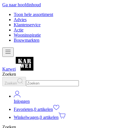
Ga naar hoofdinhoud
Toon hele assortiment
Advies
Klantenservice
Actie
Wooninspiratie
Bouwmarkten
Karwei
Zoeken
Zoeken
Inloggen
Favorieten
,
0 artikelen
Winkelwagen
,
0 artikelen
Zoeken