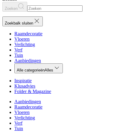
Zoeken
Zoekbalk sluiten
Raamdecoratie
Vloeren
Verlichting
Verf
Tuin
Aanbiedingen
Alle categorieën
Alles
Inspiratie
Klusadvies
Folder & Magazine
Aanbiedingen
Raamdecoratie
Vloeren
Verlichting
Verf
Tuin