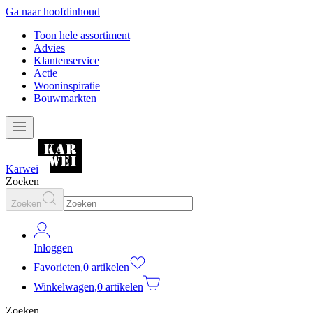
Ga naar hoofdinhoud
Toon hele assortiment
Advies
Klantenservice
Actie
Wooninspiratie
Bouwmarkten
Karwei
Zoeken
Zoeken
Inloggen
Favorieten
,
0 artikelen
Winkelwagen
,
0 artikelen
Zoeken