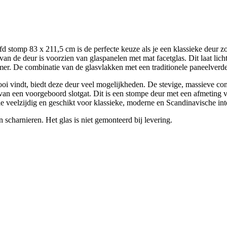
stomp 83 x 211,5 cm is de perfecte keuze als je een klassieke deur z
an de deur is voorzien van glaspanelen met mat facetglas. Dit laat licht
. De combinatie van de glasvlakken met een traditionele paneelverdelin
ooi vindt, biedt deze deur veel mogelijkheden. De stevige, massieve cons
n een voorgeboord slotgat. Dit is een stompe deur met een afmeting van
 veelzijdig en geschikt voor klassieke, moderne en Scandinavische inte
scharnieren. Het glas is niet gemonteerd bij levering.