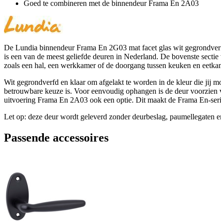
Goed te combineren met de binnendeur Frama En 2A03
De Lundia binnendeur Frama En 2G03 mat facet glas wit gegrondverfd 
is een van de meest geliefde deuren in Nederland. De bovenste sectie v
zoals een hal, een werkkamer of de doorgang tussen keuken en eetkamer
Wit gegrondverfd en klaar om afgelakt te worden in de kleur die jij m
betrouwbare keuze is. Voor eenvoudig ophangen is de deur voorzien va
uitvoering Frama En 2A03 ook een optie. Dit maakt de Frama En-serie
Let op: deze deur wordt geleverd zonder deurbeslag, paumellegaten en 
Passende accessoires