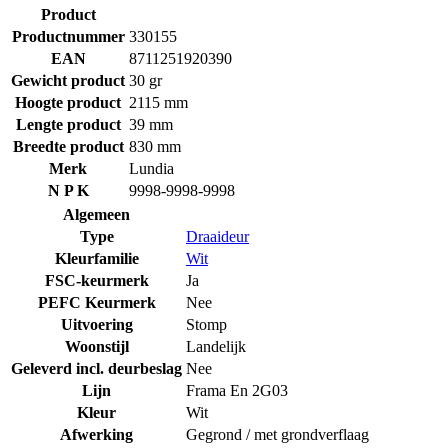
Product
Productnummer
330155
EAN
8711251920390
Gewicht product
30 gr
Hoogte product
2115 mm
Lengte product
39 mm
Breedte product
830 mm
Merk
Lundia
N P K
9998-9998-9998
Algemeen
Type
Draaideur
Kleurfamilie
Wit
FSC-keurmerk
Ja
PEFC Keurmerk
Nee
Uitvoering
Stomp
Woonstijl
Landelijk
Geleverd incl. deurbeslag
Nee
Lijn
Frama En 2G03
Kleur
Wit
Afwerking
Gegrond / met grondverflaag