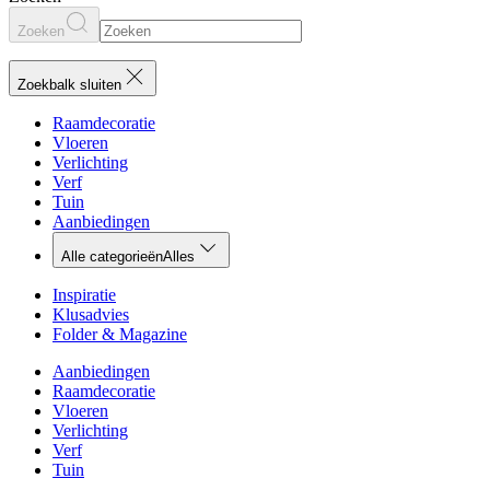
Zoeken
Zoekbalk sluiten
Raamdecoratie
Vloeren
Verlichting
Verf
Tuin
Aanbiedingen
Alle categorieën
Alles
Inspiratie
Klusadvies
Folder & Magazine
Aanbiedingen
Raamdecoratie
Vloeren
Verlichting
Verf
Tuin