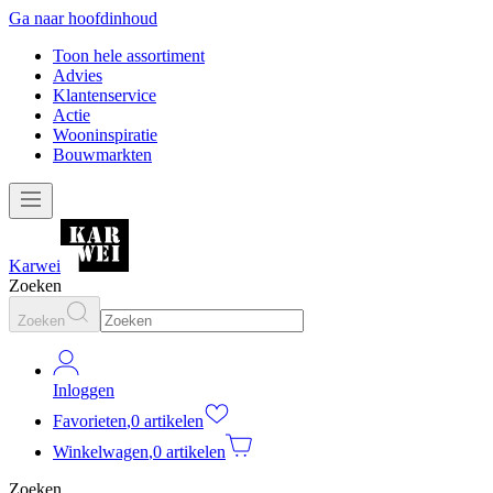
Ga naar hoofdinhoud
Toon hele assortiment
Advies
Klantenservice
Actie
Wooninspiratie
Bouwmarkten
Karwei
Zoeken
Zoeken
Inloggen
Favorieten
,
0 artikelen
Winkelwagen
,
0 artikelen
Zoeken