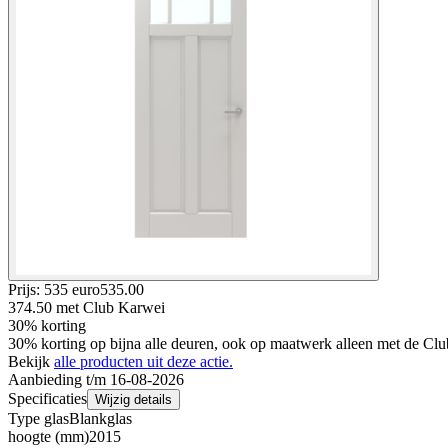
Prijs: 535 euro
535
.
00
374.50
met Club Karwei
30% korting
30% korting op bijna alle deuren, ook op maatwerk alleen met de Clu
Bekijk
alle producten uit deze actie.
Aanbieding t/m 16-08-2026
Specificaties
Wijzig details
Type glas
Blankglas
hoogte (mm)
2015