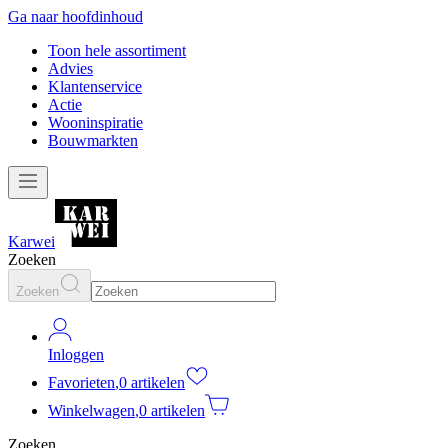
Ga naar hoofdinhoud
Toon hele assortiment
Advies
Klantenservice
Actie
Wooninspiratie
Bouwmarkten
Karwei
Zoeken
Zoeken
Inloggen
Favorieten
,
0 artikelen
Winkelwagen
,
0 artikelen
Zoeken