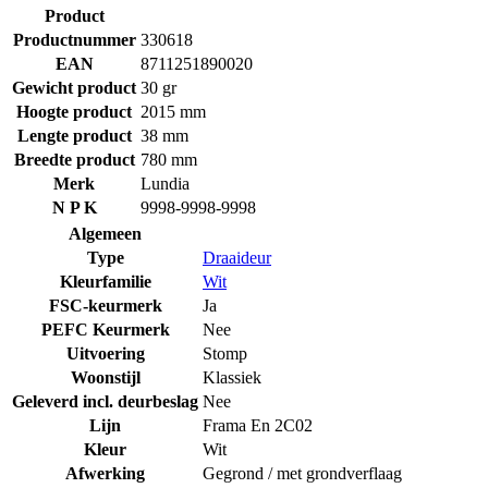
Product
Productnummer
330618
EAN
8711251890020
Gewicht product
30 gr
Hoogte product
2015 mm
Lengte product
38 mm
Breedte product
780 mm
Merk
Lundia
N P K
9998-9998-9998
Algemeen
Type
Draaideur
Kleurfamilie
Wit
FSC-keurmerk
Ja
PEFC Keurmerk
Nee
Uitvoering
Stomp
Woonstijl
Klassiek
Geleverd incl. deurbeslag
Nee
Lijn
Frama En 2C02
Kleur
Wit
Afwerking
Gegrond / met grondverflaag