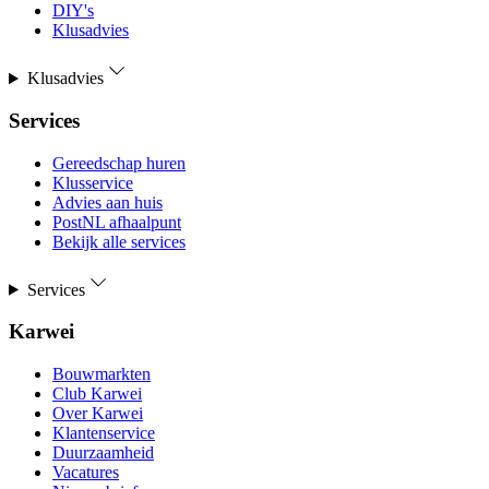
DIY's
Klusadvies
Klusadvies
Services
Gereedschap huren
Klusservice
Advies aan huis
PostNL afhaalpunt
Bekijk alle services
Services
Karwei
Bouwmarkten
Club Karwei
Over Karwei
Klantenservice
Duurzaamheid
Vacatures