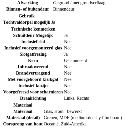
Afwerking
Gegrond / met grondverflaag
Binnen- of buitendeur
Binnendeur
Gebruik
Tochtvaldorpel mogelijk
Ja
Technische kenmerken
Schuifdeur Mogelijk
Ja
Inclusief slot
Nee
Inclusief voorgemonteerd glas
Nee
Slotgatfrezing
Ja
Kern
Gelamineerd
Inbraakwerend
Nee
Brandvertragend
Nee
Met voorgeboord krukgat
Nee
Inclusief kozijn
Nee
Voorgefreesd voor scharnieren
Nee
Draairichting
Links
,
Rechts
Materiaal
Materiaal
Glas
,
Hout - bewerkt
Materiaal (detail)
Grenen
,
MDF (medium-density fibreboard)
Oorsprong van hout
Oceanië
,
Zuid-Amerika