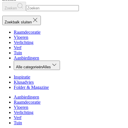
Zoeken
Zoekbalk sluiten
Raamdecoratie
Vloeren
Verlichting
Verf
Tuin
Aanbiedingen
Alle categorieën
Alles
Inspiratie
Klusadvies
Folder & Magazine
Aanbiedingen
Raamdecoratie
Vloeren
Verlichting
Verf
Tuin