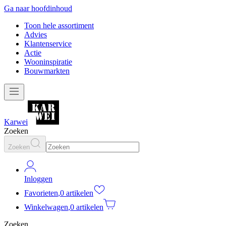
Ga naar hoofdinhoud
Toon hele assortiment
Advies
Klantenservice
Actie
Wooninspiratie
Bouwmarkten
Karwei
Zoeken
Zoeken
Inloggen
Favorieten
,
0 artikelen
Winkelwagen
,
0 artikelen
Zoeken