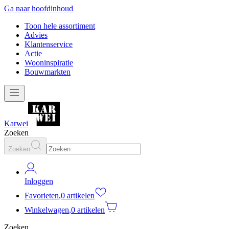
Ga naar hoofdinhoud
Toon hele assortiment
Advies
Klantenservice
Actie
Wooninspiratie
Bouwmarkten
Karwei
Zoeken
Zoeken
Inloggen
Favorieten
,
0 artikelen
Winkelwagen
,
0 artikelen
Zoeken