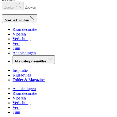
Zoeken
Zoekbalk sluiten
Raamdecoratie
Vloeren
Verlichting
Verf
Tuin
Aanbiedingen
Alle categorieën
Alles
Inspiratie
Klusadvies
Folder & Magazine
Aanbiedingen
Raamdecoratie
Vloeren
Verlichting
Verf
Tuin