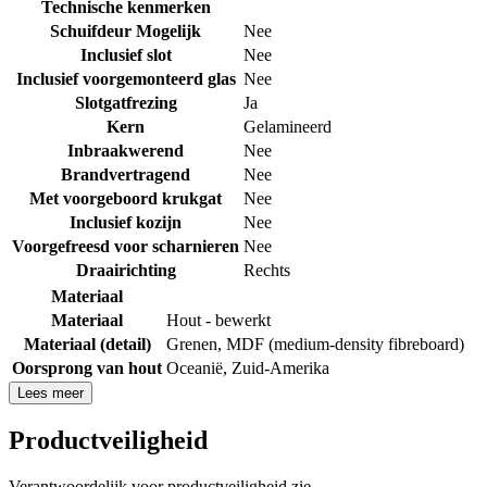
Technische kenmerken
Schuifdeur Mogelijk
Nee
Inclusief slot
Nee
Inclusief voorgemonteerd glas
Nee
Slotgatfrezing
Ja
Kern
Gelamineerd
Inbraakwerend
Nee
Brandvertragend
Nee
Met voorgeboord krukgat
Nee
Inclusief kozijn
Nee
Voorgefreesd voor scharnieren
Nee
Draairichting
Rechts
Materiaal
Materiaal
Hout - bewerkt
Materiaal (detail)
Grenen
,
MDF (medium-density fibreboard)
Oorsprong van hout
Oceanië
,
Zuid-Amerika
Lees meer
Productveiligheid
Verantwoordelijk voor productveiligheid zie