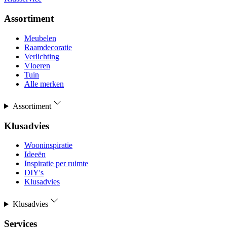
Assortiment
Meubelen
Raamdecoratie
Verlichting
Vloeren
Tuin
Alle merken
Assortiment
Klusadvies
Wooninspiratie
Ideeën
Inspiratie per ruimte
DIY's
Klusadvies
Klusadvies
Services