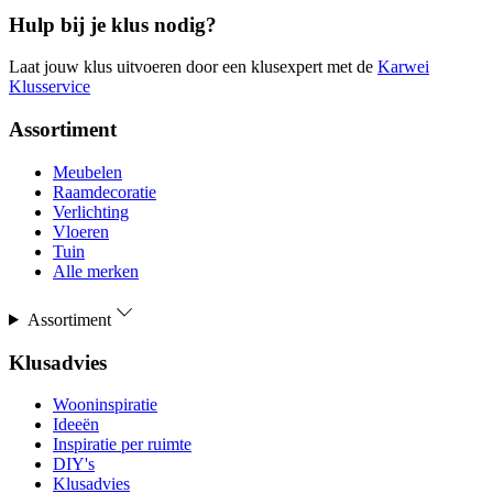
Hulp bij je klus nodig?
Laat jouw klus uitvoeren door een klusexpert met de
Karwei
Klusservice
Assortiment
Meubelen
Raamdecoratie
Verlichting
Vloeren
Tuin
Alle merken
Assortiment
Klusadvies
Wooninspiratie
Ideeën
Inspiratie per ruimte
DIY's
Klusadvies