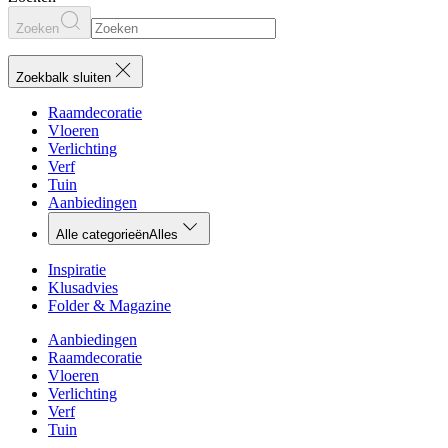
Zoeken
Zoekbalk sluiten
Raamdecoratie
Vloeren
Verlichting
Verf
Tuin
Aanbiedingen
Alle categorieën
Alles
Inspiratie
Klusadvies
Folder & Magazine
Aanbiedingen
Raamdecoratie
Vloeren
Verlichting
Verf
Tuin