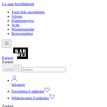
Ga naar hoofdinhoud
Toon hele assortiment
Advies
Klantenservice
Actie
Wooninspiratie
Bouwmarkten
Karwei
Zoeken
Zoeken
Inloggen
Favorieten
,
0 artikelen
Winkelwagen
,
0 artikelen
Zoeken