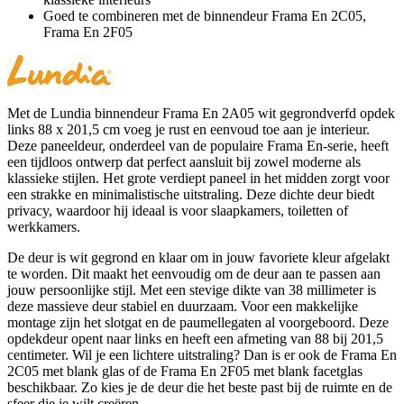
Goed te combineren met de binnendeur Frama En 2C05,
Frama En 2F05
Met de Lundia binnendeur Frama En 2A05 wit gegrondverfd opdek
links 88 x 201,5 cm voeg je rust en eenvoud toe aan je interieur.
Deze paneeldeur, onderdeel van de populaire Frama En-serie, heeft
een tijdloos ontwerp dat perfect aansluit bij zowel moderne als
klassieke stijlen. Het grote verdiept paneel in het midden zorgt voor
een strakke en minimalistische uitstraling. Deze dichte deur biedt
privacy, waardoor hij ideaal is voor slaapkamers, toiletten of
werkkamers.
De deur is wit gegrond en klaar om in jouw favoriete kleur afgelakt
te worden. Dit maakt het eenvoudig om de deur aan te passen aan
jouw persoonlijke stijl. Met een stevige dikte van 38 millimeter is
deze massieve deur stabiel en duurzaam. Voor een makkelijke
montage zijn het slotgat en de paumellegaten al voorgeboord. Deze
opdekdeur opent naar links en heeft een afmeting van 88 bij 201,5
centimeter. Wil je een lichtere uitstraling? Dan is er ook de Frama En
2C05 met blank glas of de Frama En 2F05 met blank facetglas
beschikbaar. Zo kies je de deur die het beste past bij de ruimte en de
sfeer die je wilt creëren.