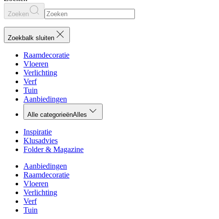
Zoeken
Zoekbalk sluiten
Raamdecoratie
Vloeren
Verlichting
Verf
Tuin
Aanbiedingen
Alle categorieën
Alles
Inspiratie
Klusadvies
Folder & Magazine
Aanbiedingen
Raamdecoratie
Vloeren
Verlichting
Verf
Tuin