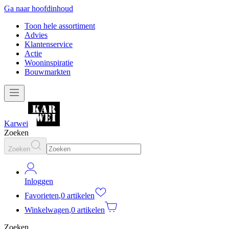
Ga naar hoofdinhoud
Toon hele assortiment
Advies
Klantenservice
Actie
Wooninspiratie
Bouwmarkten
Karwei
Zoeken
Zoeken
Inloggen
Favorieten
,
0 artikelen
Winkelwagen
,
0 artikelen
Zoeken