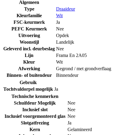
Algemeen
Type
Draaideur
Kleurfamilie
Wit
FSC-keurmerk
Ja
PEFC Keurmerk
Nee
Uitvoering
Opdek
Woonstijl
Landelijk
Geleverd incl. deurbeslag
Nee
Lijn
Frama En 2A05
Kleur
Wit
Afwerking
Gegrond / met grondverflaag
Binnen- of buitendeur
Binnendeur
Gebruik
Tochtvaldorpel mogelijk
Ja
Technische kenmerken
Schuifdeur Mogelijk
Nee
Inclusief slot
Nee
Inclusief voorgemonteerd glas
Nee
Slotgatfrezing
Ja
Kern
Gelamineerd