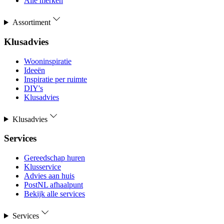
Alle merken
Assortiment
Klusadvies
Wooninspiratie
Ideeën
Inspiratie per ruimte
DIY's
Klusadvies
Klusadvies
Services
Gereedschap huren
Klusservice
Advies aan huis
PostNL afhaalpunt
Bekijk alle services
Services