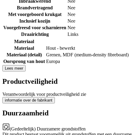
Inbraakwerend
Nee
Brandvertragend
Nee
Met voorgeboord krukgat
Nee
Inclusief kozijn
Nee
Voorgefreesd voor scharnieren
Nee
Draairichting
Links
Materiaal
Materiaal
Hout - bewerkt
Materiaal (detail)
Grenen
,
MDF (medium-density fibreboard)
Oorsprong van hout
Europa
Lees meer
Productveiligheid
Verantwoordelijk voor productveiligheid zie
informatie over de fabrikant
Duurzaamheid
(Gedeeltelijk) Duurzamere grondstoffen
Dit product bestaat voornamelijk uit grondstoffen met een duurzame