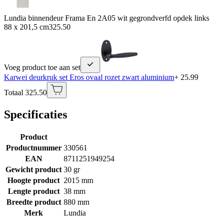
Lundia binnendeur Frama En 2A05 wit gegrondverfd opdek links
88 x 201,5 cm
325.50
Voeg product toe aan set
Karwei deurkruk set Eros ovaal rozet zwart aluminium
+ 25.99
Totaal 325.50
Specificaties
Product
Productnummer
330561
EAN
8711251949254
Gewicht product
30 gr
Hoogte product
2015 mm
Lengte product
38 mm
Breedte product
880 mm
Merk
Lundia