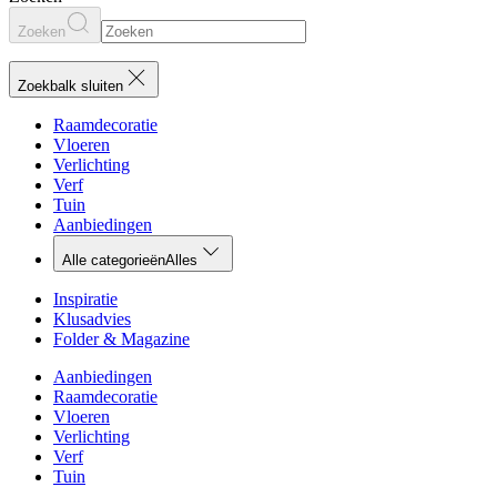
Zoeken
Zoekbalk sluiten
Raamdecoratie
Vloeren
Verlichting
Verf
Tuin
Aanbiedingen
Alle categorieën
Alles
Inspiratie
Klusadvies
Folder & Magazine
Aanbiedingen
Raamdecoratie
Vloeren
Verlichting
Verf
Tuin