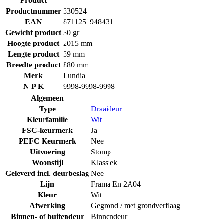
Product
Productnummer
330524
EAN
8711251948431
Gewicht product
30 gr
Hoogte product
2015 mm
Lengte product
39 mm
Breedte product
880 mm
Merk
Lundia
N P K
9998-9998-9998
Algemeen
Type
Draaideur
Kleurfamilie
Wit
FSC-keurmerk
Ja
PEFC Keurmerk
Nee
Uitvoering
Stomp
Woonstijl
Klassiek
Geleverd incl. deurbeslag
Nee
Lijn
Frama En 2A04
Kleur
Wit
Afwerking
Gegrond / met grondverflaag
Binnen- of buitendeur
Binnendeur