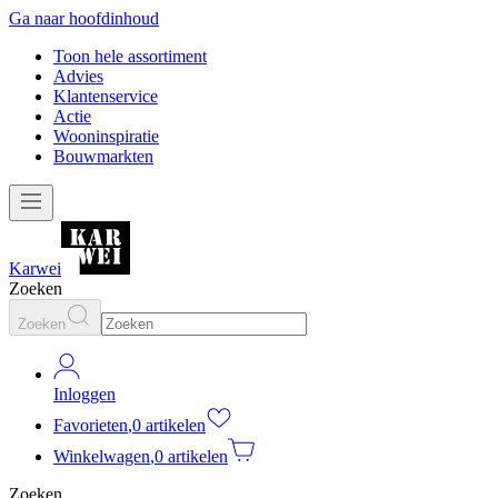
Ga naar hoofdinhoud
Toon hele assortiment
Advies
Klantenservice
Actie
Wooninspiratie
Bouwmarkten
Karwei
Zoeken
Zoeken
Inloggen
Favorieten
,
0 artikelen
Winkelwagen
,
0 artikelen
Zoeken