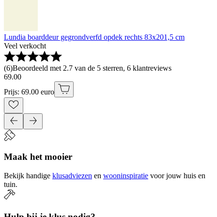
Lundia boarddeur gegrondverfd opdek rechts 83x201,5 cm
Veel verkocht
(
6
)
Beoordeeld met 2.7 van de 5 sterren, 6 klantreviews
69
.
00
Prijs: 69.00 euro
Maak het mooier
Bekijk handige
klusadviezen
en
wooninspiratie
voor jouw huis en
tuin.
Hulp bij je klus nodig?