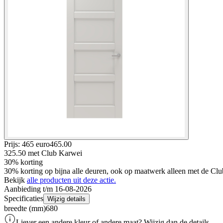
Prijs: 465 euro
465
.
00
325.50
met Club Karwei
30% korting
30% korting op bijna alle deuren, ook op maatwerk alleen met de Clu
Bekijk
alle producten uit deze actie.
Aanbieding t/m 16-08-2026
Specificaties
Wijzig details
breedte (mm)
680
Liever een andere kleur of andere maat? Wijzig dan de details.