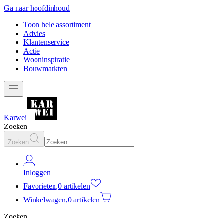
Ga naar hoofdinhoud
Toon hele assortiment
Advies
Klantenservice
Actie
Wooninspiratie
Bouwmarkten
Karwei
Zoeken
Zoeken
Inloggen
Favorieten
,
0 artikelen
Winkelwagen
,
0 artikelen
Zoeken