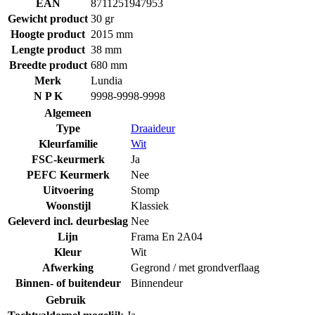
EAN
8711251947953
Gewicht product
30 gr
Hoogte product
2015 mm
Lengte product
38 mm
Breedte product
680 mm
Merk
Lundia
N P K
9998-9998-9998
Algemeen
Type
Draaideur
Kleurfamilie
Wit
FSC-keurmerk
Ja
PEFC Keurmerk
Nee
Uitvoering
Stomp
Woonstijl
Klassiek
Geleverd incl. deurbeslag
Nee
Lijn
Frama En 2A04
Kleur
Wit
Afwerking
Gegrond / met grondverflaag
Binnen- of buitendeur
Binnendeur
Gebruik