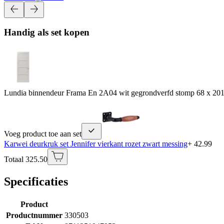
Handig als set kopen
Lundia binnendeur Frama En 2A04 wit gegrondverfd stomp 68 x 20
Voeg product toe aan set
Karwei deurkruk set Jennifer vierkant rozet zwart messing
+ 42.99
Totaal 325.50
Specificaties
Product
Productnummer
330503