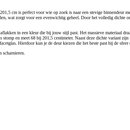
,5 cm is perfect voor wie op zoek is naar een stevige binnendeur met
len, wat zorgt voor een evenwichtig geheel. Door het volledig dichte on
akken in een kleur die bij jouw stijl past. Het massieve materiaal draag
is stomp en meet 68 bij 201,5 centimeter. Naast deze dichte variant zi
glas. Hierdoor kun je de deur kiezen die het beste past bij de sfeer e
n scharnieren.