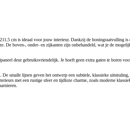
 cm is ideaal voor jouw interieur. Dankzij de honingraatvulling is dez
ze. De boven-, onder- en zijkanten zijn onbehandeld, wat je de mogelij
neel deur gebruiksvriendelijk. Je hoeft geen extra gaten te boren voor h
 smalle lijnen geven het ontwerp een subtiele, klassieke uitstraling, t
erieurs met een rustige sfeer en tijdloze charme, zoals moderne klassiek
harnieren.