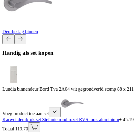
Deurbeslag binnen
Handig als set kopen
Lundia binnendeur Bord Tva 2A04 wit gegrondverfd stomp 88 x 211
Voeg product toe aan set
Karwei deurkruk set Stefanie rond rozet RVS look aluminium
+ 45.19
Totaal 119.70