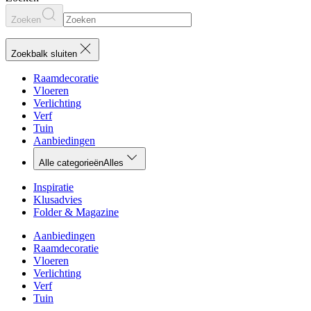
Zoeken
Zoekbalk sluiten
Raamdecoratie
Vloeren
Verlichting
Verf
Tuin
Aanbiedingen
Alle categorieën
Alles
Inspiratie
Klusadvies
Folder & Magazine
Aanbiedingen
Raamdecoratie
Vloeren
Verlichting
Verf
Tuin