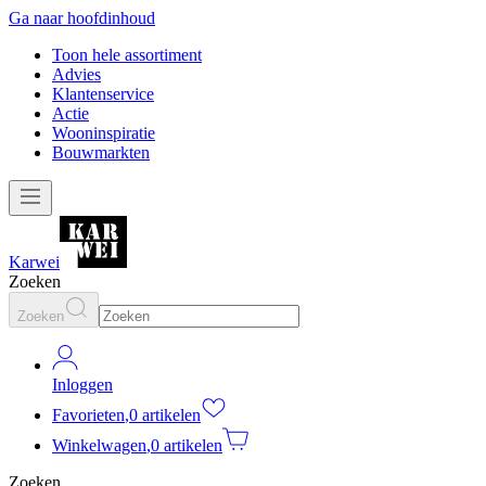
Ga naar hoofdinhoud
Toon hele assortiment
Advies
Klantenservice
Actie
Wooninspiratie
Bouwmarkten
Karwei
Zoeken
Zoeken
Inloggen
Favorieten
,
0 artikelen
Winkelwagen
,
0 artikelen
Zoeken