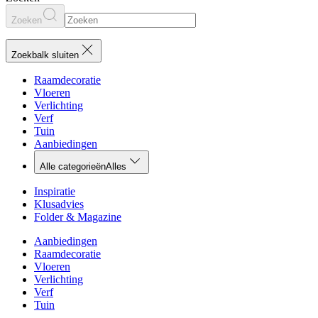
Zoeken
Zoekbalk sluiten
Raamdecoratie
Vloeren
Verlichting
Verf
Tuin
Aanbiedingen
Alle categorieën
Alles
Inspiratie
Klusadvies
Folder & Magazine
Aanbiedingen
Raamdecoratie
Vloeren
Verlichting
Verf
Tuin