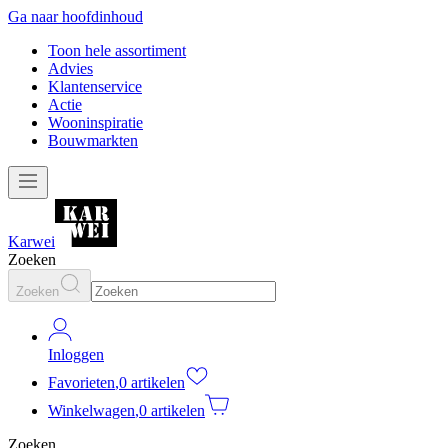
Ga naar hoofdinhoud
Toon hele assortiment
Advies
Klantenservice
Actie
Wooninspiratie
Bouwmarkten
Karwei
Zoeken
Zoeken
Inloggen
Favorieten
,
0 artikelen
Winkelwagen
,
0 artikelen
Zoeken