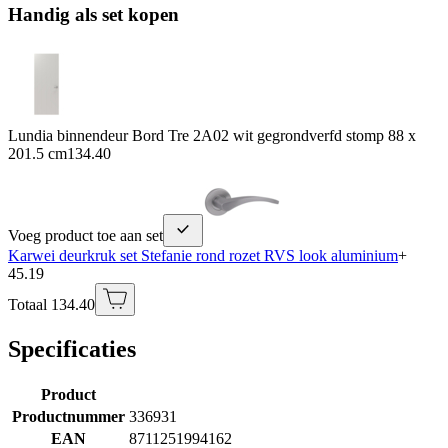
Handig als set kopen
Lundia binnendeur Bord Tre 2A02 wit gegrondverfd stomp 88 x
201.5 cm
134.40
Voeg product toe aan set
Karwei deurkruk set Stefanie rond rozet RVS look aluminium
+
45.19
Totaal 134.40
Specificaties
Product
Productnummer
336931
EAN
8711251994162