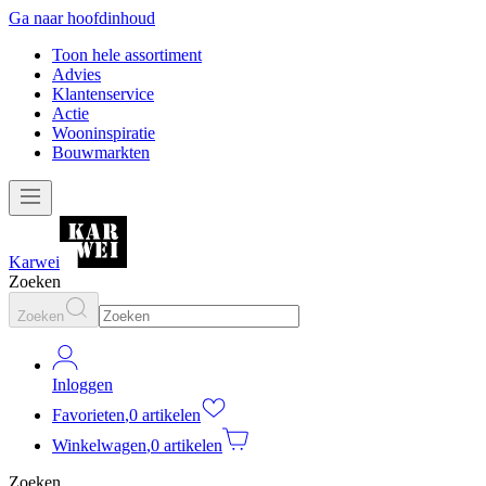
Ga naar hoofdinhoud
Toon hele assortiment
Advies
Klantenservice
Actie
Wooninspiratie
Bouwmarkten
Karwei
Zoeken
Zoeken
Inloggen
Favorieten
,
0 artikelen
Winkelwagen
,
0 artikelen
Zoeken