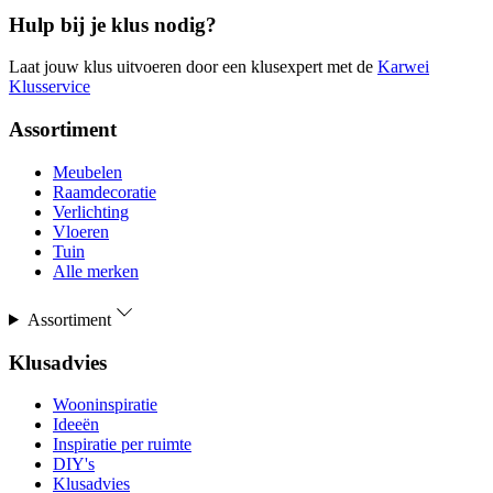
Hulp bij je klus nodig?
Laat jouw klus uitvoeren door een klusexpert met de
Karwei
Klusservice
Assortiment
Meubelen
Raamdecoratie
Verlichting
Vloeren
Tuin
Alle merken
Assortiment
Klusadvies
Wooninspiratie
Ideeën
Inspiratie per ruimte
DIY's
Klusadvies