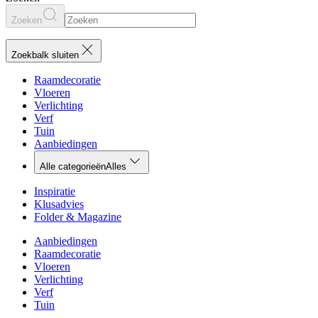
Zoeken
Zoekbalk sluiten
Raamdecoratie
Vloeren
Verlichting
Verf
Tuin
Aanbiedingen
Alle categorieën
Alles
Inspiratie
Klusadvies
Folder & Magazine
Aanbiedingen
Raamdecoratie
Vloeren
Verlichting
Verf
Tuin