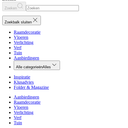
Zoeken
Zoekbalk sluiten
Raamdecoratie
Vloeren
Verlichting
Verf
Tuin
Aanbiedingen
Alle categorieën
Alles
Inspiratie
Klusadvies
Folder & Magazine
Aanbiedingen
Raamdecoratie
Vloeren
Verlichting
Verf
Tuin