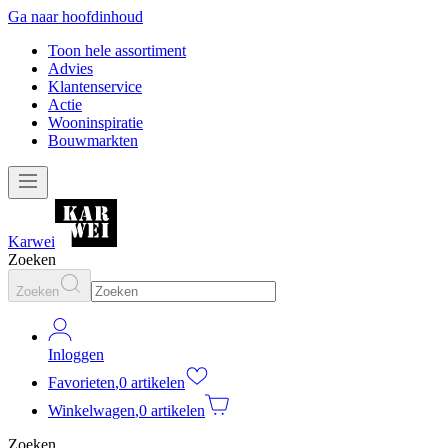
Ga naar hoofdinhoud
Toon hele assortiment
Advies
Klantenservice
Actie
Wooninspiratie
Bouwmarkten
Karwei
Zoeken
Zoeken
Inloggen
Favorieten
,
0 artikelen
Winkelwagen
,
0 artikelen
Zoeken