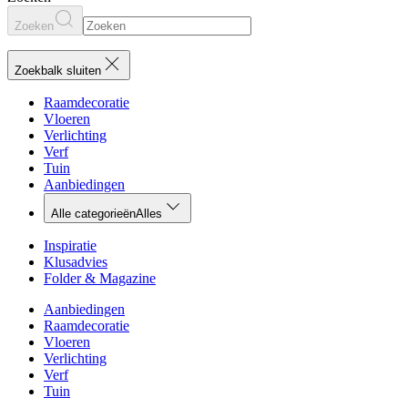
Zoeken
Zoekbalk sluiten
Raamdecoratie
Vloeren
Verlichting
Verf
Tuin
Aanbiedingen
Alle categorieën
Alles
Inspiratie
Klusadvies
Folder & Magazine
Aanbiedingen
Raamdecoratie
Vloeren
Verlichting
Verf
Tuin