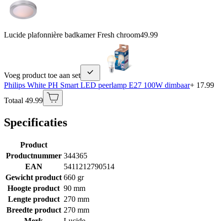
Lucide plafonnière badkamer Fresh chroom
49.99
Voeg product toe aan set
Philips White PH Smart LED peerlamp E27 100W dimbaar
+ 17.99
Totaal 49.99
Specificaties
Product
Productnummer
344365
EAN
5411212790514
Gewicht product
660 gr
Hoogte product
90 mm
Lengte product
270 mm
Breedte product
270 mm
Merk
Lucide