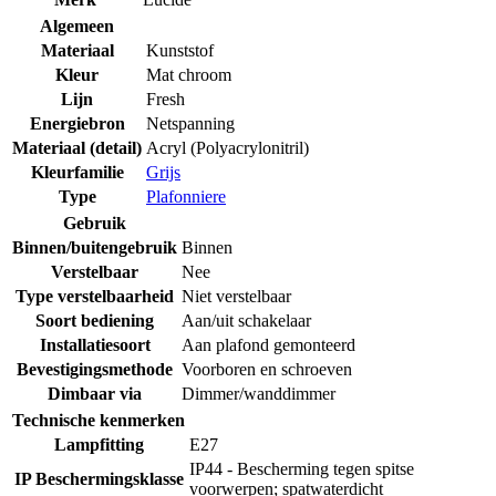
Algemeen
Materiaal
Kunststof
Kleur
Mat chroom
Lijn
Fresh
Energiebron
Netspanning
Materiaal (detail)
Acryl (Polyacrylonitril)
Kleurfamilie
Grijs
Type
Plafonniere
Gebruik
Binnen/buitengebruik
Binnen
Verstelbaar
Nee
Type verstelbaarheid
Niet verstelbaar
Soort bediening
Aan/uit schakelaar
Installatiesoort
Aan plafond gemonteerd
Bevestigingsmethode
Voorboren en schroeven
Dimbaar via
Dimmer/wanddimmer
Technische kenmerken
Lampfitting
E27
IP44 - Bescherming tegen spitse
IP Beschermingsklasse
voorwerpen; spatwaterdicht