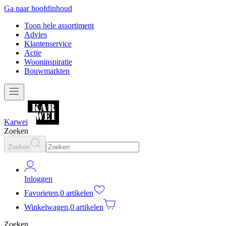
Ga naar hoofdinhoud
Toon hele assortiment
Advies
Klantenservice
Actie
Wooninspiratie
Bouwmarkten
Karwei
Zoeken
Zoeken
Inloggen
Favorieten
,
0 artikelen
Winkelwagen
,
0 artikelen
Zoeken