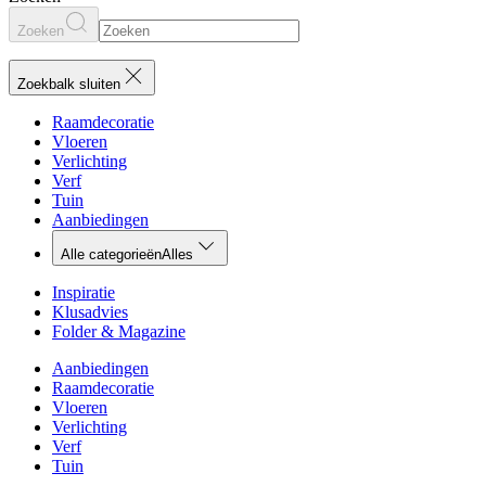
Zoeken
Zoekbalk sluiten
Raamdecoratie
Vloeren
Verlichting
Verf
Tuin
Aanbiedingen
Alle categorieën
Alles
Inspiratie
Klusadvies
Folder & Magazine
Aanbiedingen
Raamdecoratie
Vloeren
Verlichting
Verf
Tuin