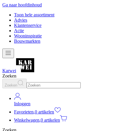
Ga naar hoofdinhoud
Toon hele assortiment
Advies
Klantenservice
Actie
Wooninspiratie
Bouwmarkten
Karwei
Zoeken
Zoeken
Inloggen
Favorieten
,
0 artikelen
Winkelwagen
,
0 artikelen
Zoeken