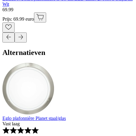
Wit
69
.
99
Prijs: 69.99 euro
Alternatieven
Eglo plafonnière Planet staal/glas
Vast laag