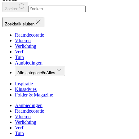
Zoeken
Zoekbalk sluiten
Raamdecoratie
Vloeren
Verlichting
Verf
Tuin
Aanbiedingen
Alle categorieën
Alles
Inspiratie
Klusadvies
Folder & Magazine
Aanbiedingen
Raamdecoratie
Vloeren
Verlichting
Verf
Tuin