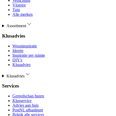
Verlichting
Vloeren
Tuin
Alle merken
Assortiment
Klusadvies
Wooninspiratie
Ideeën
Inspiratie per ruimte
DIY's
Klusadvies
Klusadvies
Services
Gereedschap huren
Klusservice
Advies aan huis
PostNL afhaalpunt
Bekijk alle services