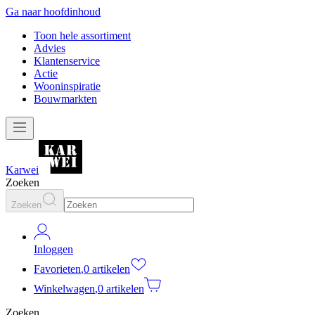
Ga naar hoofdinhoud
Toon hele assortiment
Advies
Klantenservice
Actie
Wooninspiratie
Bouwmarkten
Karwei
Zoeken
Zoeken
Inloggen
Favorieten
,
0 artikelen
Winkelwagen
,
0 artikelen
Zoeken