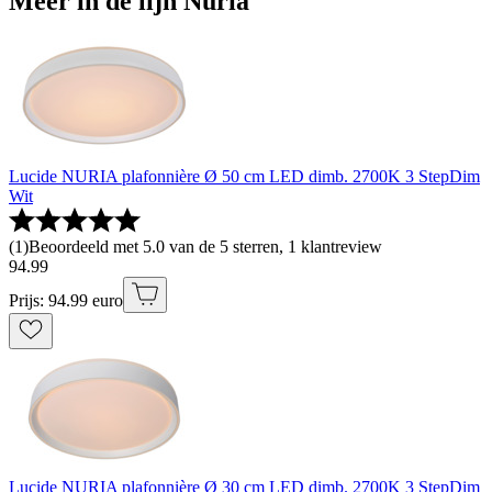
Meer in de lijn Nuria
Lucide NURIA plafonnière Ø 50 cm LED dimb. 2700K 3 StepDim
Wit
(
1
)
Beoordeeld met 5.0 van de 5 sterren, 1 klantreview
94
.
99
Prijs: 94.99 euro
Lucide NURIA plafonnière Ø 30 cm LED dimb. 2700K 3 StepDim