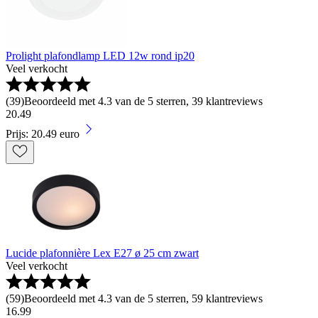
Prolight plafondlamp LED 12w rond ip20
Veel verkocht
(
39
)
Beoordeeld met 4.3 van de 5 sterren, 39 klantreviews
20
.
49
Prijs: 20.49 euro
Lucide plafonnière Lex E27 ø 25 cm zwart
Veel verkocht
(
59
)
Beoordeeld met 4.3 van de 5 sterren, 59 klantreviews
16
.
99