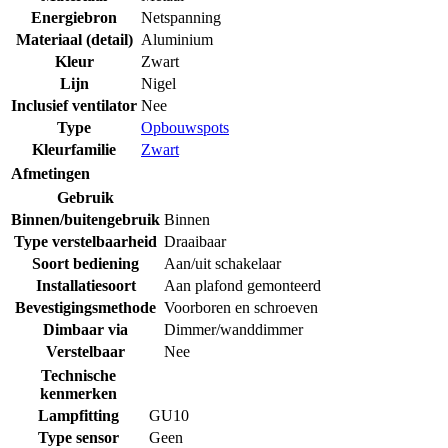
Energiebron
Netspanning
Materiaal (detail)
Aluminium
Kleur
Zwart
Lijn
Nigel
Inclusief ventilator
Nee
Type
Opbouwspots
Kleurfamilie
Zwart
Afmetingen
Gebruik
Binnen/buitengebruik
Binnen
Type verstelbaarheid
Draaibaar
Soort bediening
Aan/uit schakelaar
Installatiesoort
Aan plafond gemonteerd
Bevestigingsmethode
Voorboren en schroeven
Dimbaar via
Dimmer/wanddimmer
Verstelbaar
Nee
Technische
kenmerken
Lampfitting
GU10
Type sensor
Geen