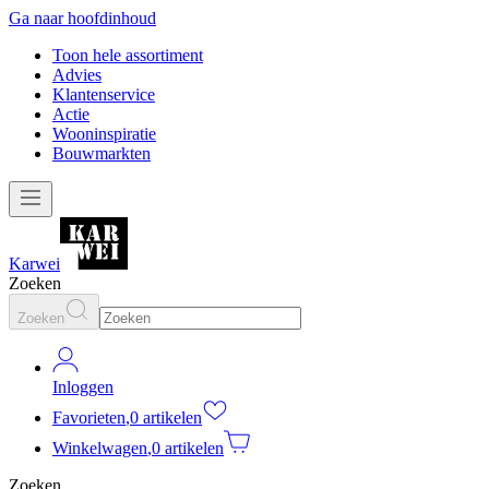
Ga naar hoofdinhoud
Toon hele assortiment
Advies
Klantenservice
Actie
Wooninspiratie
Bouwmarkten
Karwei
Zoeken
Zoeken
Inloggen
Favorieten
,
0 artikelen
Winkelwagen
,
0 artikelen
Zoeken