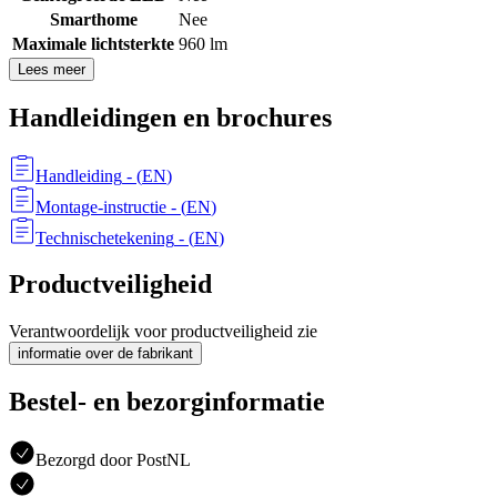
Smarthome
Nee
Maximale lichtsterkte
960 lm
Lees meer
Handleidingen en brochures
Handleiding
- (
EN
)
Montage-instructie
- (
EN
)
Technischetekening
- (
EN
)
Productveiligheid
Verantwoordelijk voor productveiligheid zie
informatie over de fabrikant
Bestel- en bezorginformatie
Bezorgd door PostNL