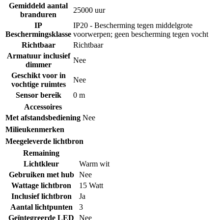
Gemiddeld aantal
25000 uur
branduren
IP
IP20 - Bescherming tegen middelgrote
Beschermingsklasse
voorwerpen; geen bescherming tegen vocht
Richtbaar
Richtbaar
Armatuur inclusief
Nee
dimmer
Geschikt voor in
Nee
vochtige ruimtes
Sensor bereik
0 m
Accessoires
Met afstandsbediening
Nee
Milieukenmerken
Meegeleverde lichtbron
Remaining
Lichtkleur
Warm wit
Gebruiken met hub
Nee
Wattage lichtbron
15 Watt
Inclusief lichtbron
Ja
Aantal lichtpunten
3
Geïntegreerde LED
Nee