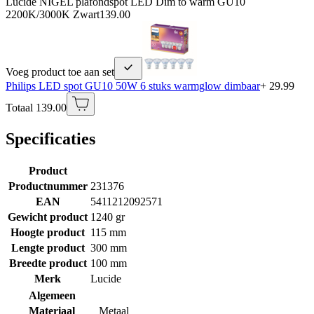
Lucide NIGEL plafondspot LED Dim to warm GU10
2200K/3000K Zwart
139.00
Voeg product toe aan set
Philips LED spot GU10 50W 6 stuks warmglow dimbaar
+ 29.99
Totaal 139.00
Specificaties
Product
Productnummer
231376
EAN
5411212092571
Gewicht product
1240 gr
Hoogte product
115 mm
Lengte product
300 mm
Breedte product
100 mm
Merk
Lucide
Algemeen
Materiaal
Metaal