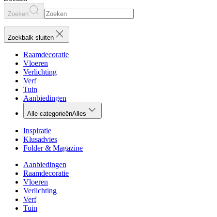
Zoeken
Zoekbalk sluiten
Raamdecoratie
Vloeren
Verlichting
Verf
Tuin
Aanbiedingen
Alle categorieën
Alles
Inspiratie
Klusadvies
Folder & Magazine
Aanbiedingen
Raamdecoratie
Vloeren
Verlichting
Verf
Tuin