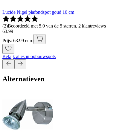
Lucide Nigel plafondspot goud 10 cm
(
2
)
Beoordeeld met 5.0 van de 5 sterren, 2 klantreviews
63
.
99
Prijs: 63.99 euro
Bekijk alles in opbouwspots
Alternatieven