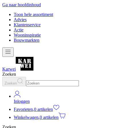
Ga naar hoofdinhoud
Toon hele assortiment
Advies
Klantenservice
Actie
Wooninspiratie
Bouwmarkten
Karwei
Zoeken
Zoeken
Inloggen
Favorieten
,
0 artikelen
Winkelwagen
,
0 artikelen
Zoeken