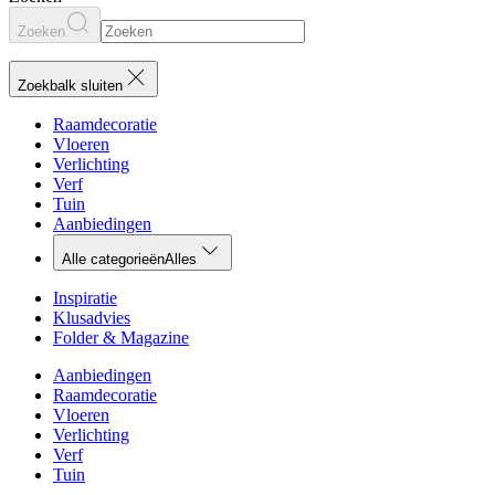
Zoeken
Zoekbalk sluiten
Raamdecoratie
Vloeren
Verlichting
Verf
Tuin
Aanbiedingen
Alle categorieën
Alles
Inspiratie
Klusadvies
Folder & Magazine
Aanbiedingen
Raamdecoratie
Vloeren
Verlichting
Verf
Tuin