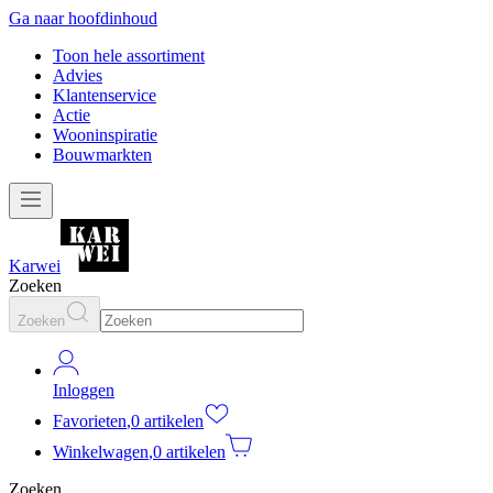
Ga naar hoofdinhoud
Toon hele assortiment
Advies
Klantenservice
Actie
Wooninspiratie
Bouwmarkten
Karwei
Zoeken
Zoeken
Inloggen
Favorieten
,
0 artikelen
Winkelwagen
,
0 artikelen
Zoeken