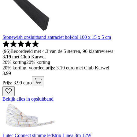
Stonewish opsluitband antraciet hol/dol 100 x 15 x 5 cm
(
96
)
Beoordeeld met 4.3 van de 5 sterren, 96 klantreviews
3.19
met Club Karwei
20% korting
20% korting
20% korting, voordeelprijs: 3.19 euro met Club Karwei
3
.
99
Prijs: 3.99 euro
Bekijk alles in opsluitband
Lutec Connect slimme ledstrip Linea 3m 12W