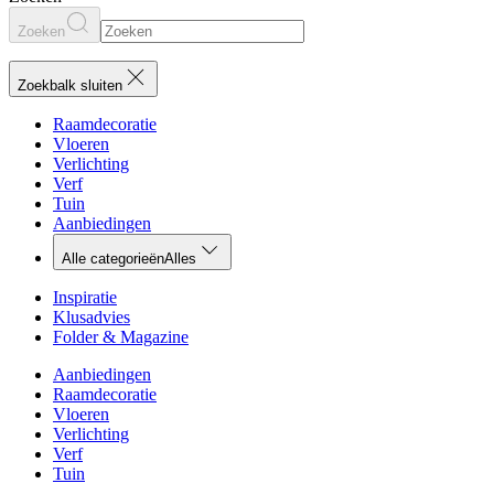
Zoeken
Zoekbalk sluiten
Raamdecoratie
Vloeren
Verlichting
Verf
Tuin
Aanbiedingen
Alle categorieën
Alles
Inspiratie
Klusadvies
Folder & Magazine
Aanbiedingen
Raamdecoratie
Vloeren
Verlichting
Verf
Tuin