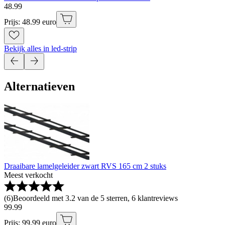
48
.
99
Prijs: 48.99 euro
Bekijk alles in led-strip
Alternatieven
Draaibare lamelgeleider zwart RVS 165 cm 2 stuks
Meest verkocht
(
6
)
Beoordeeld met 3.2 van de 5 sterren, 6 klantreviews
99
.
99
Prijs: 99.99 euro