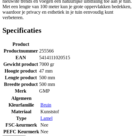
nieuwste trends en voegen een natuurlijke uitstraling toe aan je tuin.
Met een lengte van 100 meter kun je grote oppervlakken bedekken,
waardoor je privacy en esthetiek in je tuin eenvoudig kunt
verbeteren.
Specificaties
Product
Productnummer
255566
EAN
5414111020515
Gewicht product
7000 gr
Hoogte product
47 mm
Lengte product
500 mm
Breedte product
500 mm
Merk
GMP
Algemeen
Kleurfamilie
Bruin
Materiaal
Kunststof
Type
Lamel
FSC-keurmerk
Nee
PEFC Keurmerk
Nee