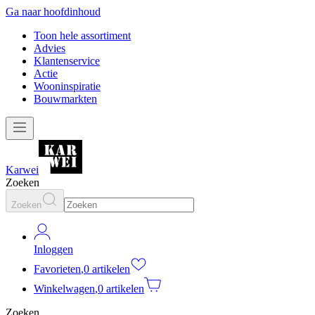
Ga naar hoofdinhoud
Toon hele assortiment
Advies
Klantenservice
Actie
Wooninspiratie
Bouwmarkten
Karwei
Zoeken
Zoeken
Inloggen
Favorieten
,
0 artikelen
Winkelwagen
,
0 artikelen
Zoeken