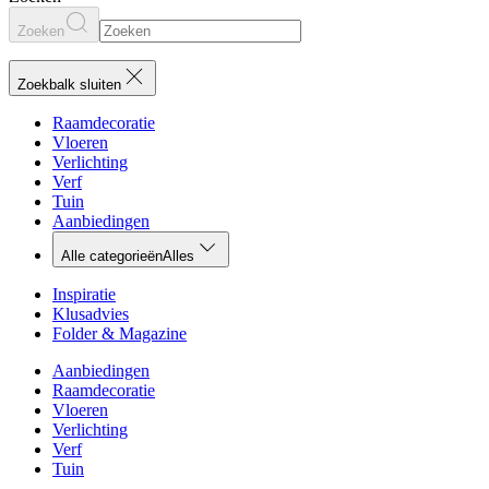
Zoeken
Zoekbalk sluiten
Raamdecoratie
Vloeren
Verlichting
Verf
Tuin
Aanbiedingen
Alle categorieën
Alles
Inspiratie
Klusadvies
Folder & Magazine
Aanbiedingen
Raamdecoratie
Vloeren
Verlichting
Verf
Tuin