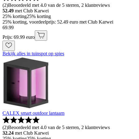
(
2
)
Beoordeeld met 4.0 van de 5 sterren, 2 klantreviews
52.49
met Club Karwei
25% korting
25% korting
25% korting, voordeelprijs: 52.49 euro met Club Karwei
69
.
99
Prijs: 69.99 euro
Bekijk alles in tuinspot op spies
CALEX smart outdoor lantaarn
(
2
)
Beoordeeld met 4.0 van de 5 sterren, 2 klantreviews
32.24
met Club Karwei
25% korting
25% korting