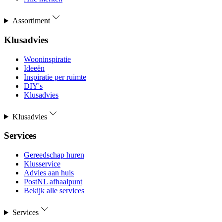
Assortiment
Klusadvies
Wooninspiratie
Ideeën
Inspiratie per ruimte
DIY's
Klusadvies
Klusadvies
Services
Gereedschap huren
Klusservice
Advies aan huis
PostNL afhaalpunt
Bekijk alle services
Services