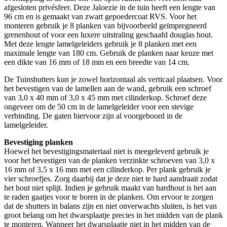
afgesloten privésfeer. Deze Jaloezie in de tuin heeft een lengte van
96 cm en is gemaakt van zwart gepoedercoat RVS. Voor het
monteren gebruik je 8 planken van bijvoorbeeld geïmpregneerd
grenenhout of voor een luxere uitstraling geschaafd douglas hout.
Met deze lengte lamelgeleiders gebruik je 8 planken met een
maximale lengte van 180 cm. Gebruik de planken naar keuze met
een dikte van 16 mm of 18 mm en een breedte van 14 cm.
De Tuinshutters kun je zowel horizontaal als verticaal plaatsen. Voor
het bevestigen van de lamellen aan de wand, gebruik een schroef
van 3,0 x 40 mm of 3,0 x 45 mm met cilinderkop. Schroef deze
ongeveer om de 50 cm in de lamelgeleider voor een stevige
verbinding. De gaten hiervoor zijn al voorgeboord in de
lamelgeleider.
Bevestiging planken
Hoewel het bevestigingsmateriaal niet is meegeleverd gebruik je
voor het bevestigen van de planken verzinkte schroeven van 3,0 x
16 mm of 3,5 x 16 mm met een cilinderkop. Per plank gebruik je
vier schroefjes. Zorg daarbij dat je deze niet te hard aandraait zodat
het hout niet splijt. Indien je gebruik maakt van hardhout is het aan
te raden gaatjes voor te boren in de planken. Om ervoor te zorgen
dat de shutters in balans zijn en niet onverwachts sluiten, is het van
groot belang om het dwarsplaatje precies in het midden van de plank
te monteren. Wanneer het dwarsplaatje niet in het midden van de