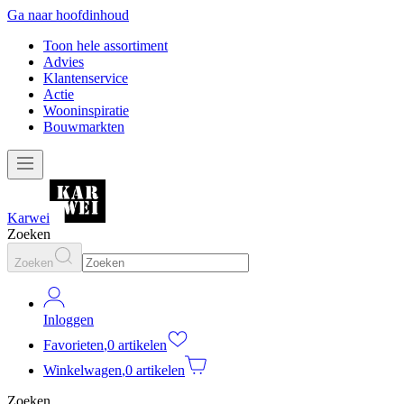
Ga naar hoofdinhoud
Toon hele assortiment
Advies
Klantenservice
Actie
Wooninspiratie
Bouwmarkten
Karwei
Zoeken
Zoeken
Inloggen
Favorieten
,
0 artikelen
Winkelwagen
,
0 artikelen
Zoeken