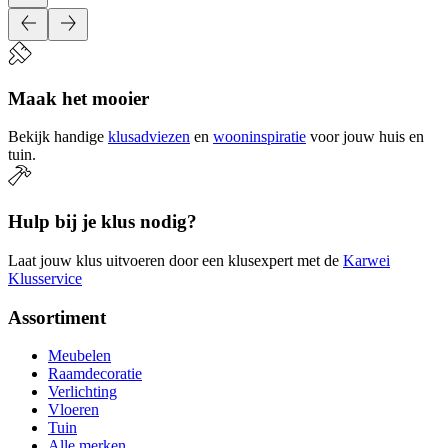
Maak het mooier
Bekijk handige
klusadviezen
en
wooninspiratie
voor jouw huis en
tuin.
Hulp bij je klus nodig?
Laat jouw klus uitvoeren door een klusexpert met de
Karwei
Klusservice
Assortiment
Meubelen
Raamdecoratie
Verlichting
Vloeren
Tuin
Alle merken