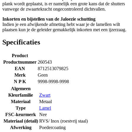
plank wordt geplaatst, is er namelijk een grote kans dat de shutters
vanwege de zwaartekracht ongecontroleerd dichtvallen.
Inkorten en bijstellen van de Jaloezie schutting
Indien je een afwijkende afmeting hebt waar je de lamellen wilt
plaatsen kun je de geleider gemakkelijk inkorten met een ijzerzaag.
Specificaties
Product
Productnummer
260543
EAN
8712513079825
Merk
Geen
N P K
9998-9998-9998
Algemeen
Kleurfamilie
Zwart
Materiaal
Metaal
Type
Lamel
FSC-keurmerk
Nee
Materiaal (detail)
RVS/ Inox (roestvrij staal)
Afwerking
Poedercoating