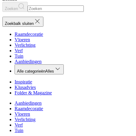
Zoeken
Zoekbalk sluiten
Raamdecoratie
Vloeren
Verlichting
Verf
Tuin
Aanbiedingen
Alle categorieën
Alles
Inspiratie
Klusadvies
Folder & Magazine
Aanbiedingen
Raamdecoratie
Vloeren
Verlichting
Verf
Tuin