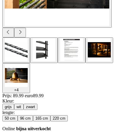
+
4
Prijs: 89.99 euro
89
.
99
Kleur
:
grijs
wit
zwart
lengte
:
50 cm
96 cm
165 cm
220 cm
Online
bijna uitverkocht