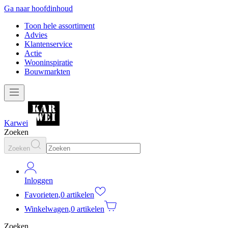
Ga naar hoofdinhoud
Toon hele assortiment
Advies
Klantenservice
Actie
Wooninspiratie
Bouwmarkten
Karwei
Zoeken
Zoeken
Inloggen
Favorieten
,
0 artikelen
Winkelwagen
,
0 artikelen
Zoeken