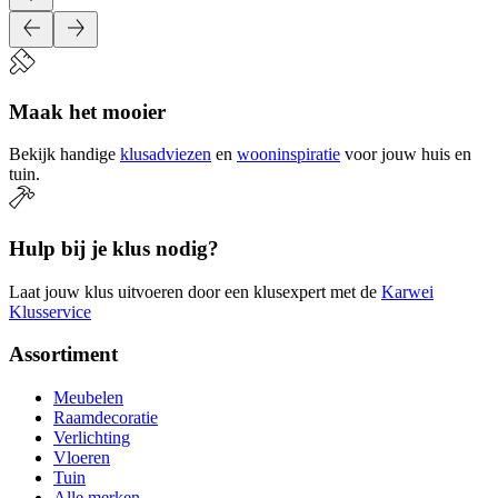
Maak het mooier
Bekijk handige
klusadviezen
en
wooninspiratie
voor jouw huis en
tuin.
Hulp bij je klus nodig?
Laat jouw klus uitvoeren door een klusexpert met de
Karwei
Klusservice
Assortiment
Meubelen
Raamdecoratie
Verlichting
Vloeren
Tuin
Alle merken