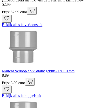
(
1
)
Beoordeeld met 5.0 van de 5 sterren, 1 klantreview
52
.
99
Prijs: 52.99 euro
Bekijk alles in verloopstuk
Martens verloop t.b.v. drainagebuis 80x110 mm
8
.
89
Prijs: 8.89 euro
Bekijk alles in koppelstuk