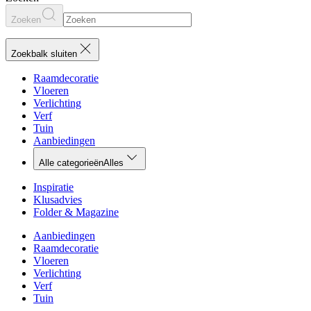
Zoeken
Zoekbalk sluiten
Raamdecoratie
Vloeren
Verlichting
Verf
Tuin
Aanbiedingen
Alle categorieën
Alles
Inspiratie
Klusadvies
Folder & Magazine
Aanbiedingen
Raamdecoratie
Vloeren
Verlichting
Verf
Tuin