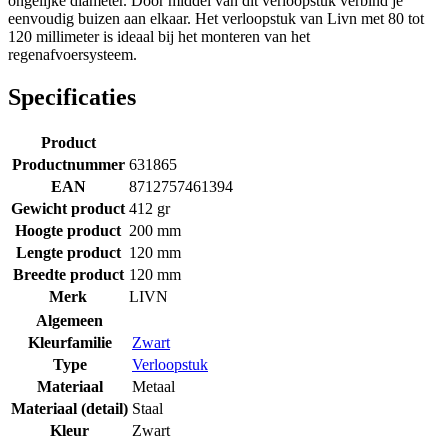
ongelijke diameter. Door middel van dit verloopstuk verbind je
eenvoudig buizen aan elkaar. Het verloopstuk van Livn met 80 tot
120 millimeter is ideaal bij het monteren van het
regenafvoersysteem.
Specificaties
Product
Productnummer
631865
EAN
8712757461394
Gewicht product
412 gr
Hoogte product
200 mm
Lengte product
120 mm
Breedte product
120 mm
Merk
LIVN
Algemeen
Kleurfamilie
Zwart
Type
Verloopstuk
Materiaal
Metaal
Materiaal (detail)
Staal
Kleur
Zwart