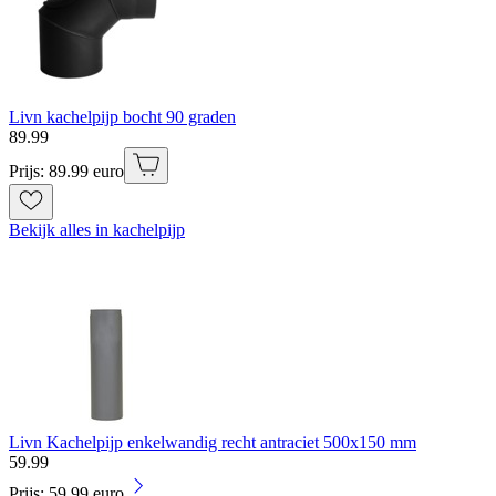
Livn kachelpijp bocht 90 graden
89
.
99
Prijs: 89.99 euro
Bekijk alles in kachelpijp
Livn Kachelpijp enkelwandig recht antraciet 500x150 mm
59
.
99
Prijs: 59.99 euro