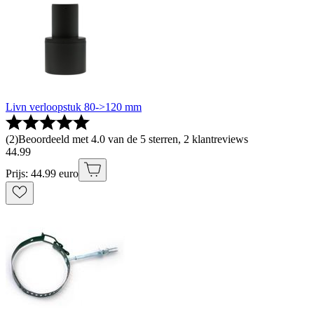
Livn verloopstuk 80->120 mm
(
2
)
Beoordeeld met 4.0 van de 5 sterren, 2 klantreviews
44
.
99
Prijs: 44.99 euro