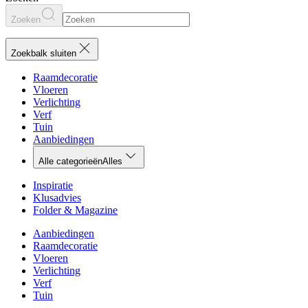
Zoeken
Zoekbalk sluiten
Raamdecoratie
Vloeren
Verlichting
Verf
Tuin
Aanbiedingen
Alle categorieën
Alles
Inspiratie
Klusadvies
Folder & Magazine
Aanbiedingen
Raamdecoratie
Vloeren
Verlichting
Verf
Tuin