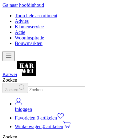
Ga naar hoofdinhoud
Toon hele assortiment
Advies
Klantenservice
Actie
Wooninspiratie
Bouwmarkten
Karwei
Zoeken
Zoeken
Inloggen
Favorieten
,
0 artikelen
Winkelwagen
,
0 artikelen
Zoeken