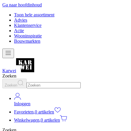
Ga naar hoofdinhoud
Toon hele assortiment
Advies
Klantenservice
Actie
Wooninspiratie
Bouwmarkten
Karwei
Zoeken
Zoeken
Inloggen
Favorieten
,
0 artikelen
Winkelwagen
,
0 artikelen
Zoeken