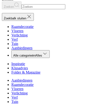
Zoeken
Zoekbalk sluiten
Raamdecoratie
Vloeren
Verlichting
Verf
Tuin
Aanbiedingen
Alle categorieën
Alles
Inspiratie
Klusadvies
Folder & Magazine
Aanbiedingen
Raamdecoratie
Vloeren
Verlichting
Verf
Tuin