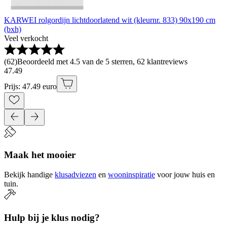
KARWEI rolgordijn lichtdoorlatend wit (kleurnr. 833) 90x190 cm
(bxh)
Veel verkocht
(
62
)
Beoordeeld met 4.5 van de 5 sterren, 62 klantreviews
47
.
49
Prijs: 47.49 euro
Maak het mooier
Bekijk handige
klusadviezen
en
wooninspiratie
voor jouw huis en
tuin.
Hulp bij je klus nodig?