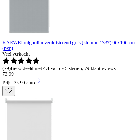
KARWEI rolgordijn verduisterend grijs (kleurnr. 1337) 90x190 cm
(bxh)
Veel verkocht
(
79
)
Beoordeeld met 4.4 van de 5 sterren, 79 klantreviews
73
.
99
Prijs: 73.99 euro