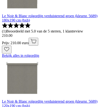
Le Noir & Blanc rolgordijn verduisterend groen (kleurnr. 5689)
180x190 cm (bxh)
(
1
)
Beoordeeld met 5.0 van de 5 sterren, 1 klantreview
210
.
00
Prijs: 210.00 euro
Bekijk alles in rolgordijn
Le Noir & Blanc rolgordijn verduisterend groen (kleurnr. 5689)
120x190 cm (bxh)