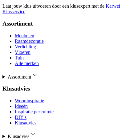
Laat jouw klus uitvoeren door een klusexpert met de
Karwei
Klusservice
Assortiment
Meubelen
Raamdecoratie
Verlichting
Vloeren
Tuin
Alle merken
Assortiment
Klusadvies
Wooninspiratie
Ideeën
Inspiratie per ruimte
DIY's
Klusadvies
Klusadvies