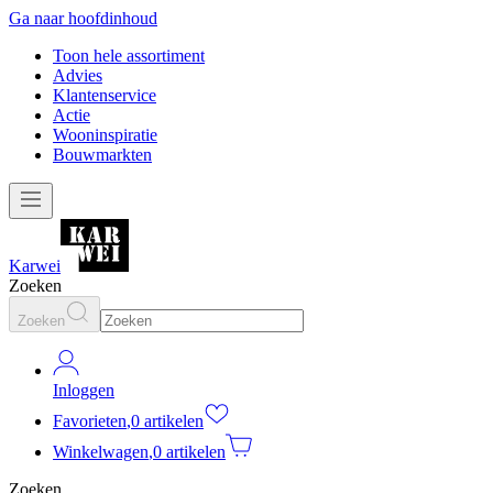
Ga naar hoofdinhoud
Toon hele assortiment
Advies
Klantenservice
Actie
Wooninspiratie
Bouwmarkten
Karwei
Zoeken
Zoeken
Inloggen
Favorieten
,
0 artikelen
Winkelwagen
,
0 artikelen
Zoeken