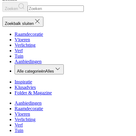
Zoeken
Zoekbalk sluiten
Raamdecoratie
Vloeren
Verlichting
Verf
Tuin
Aanbiedingen
Alle categorieën
Alles
Inspiratie
Klusadvies
Folder & Magazine
Aanbiedingen
Raamdecoratie
Vloeren
Verlichting
Verf
Tuin