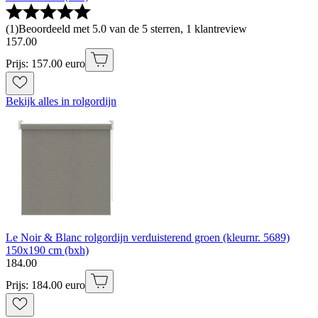
(
1
)
Beoordeeld met 5.0 van de 5 sterren, 1 klantreview
157
.
00
Prijs: 157.00 euro
Bekijk alles in rolgordijn
Le Noir & Blanc rolgordijn verduisterend groen (kleurnr. 5689)
150x190 cm (bxh)
184
.
00
Prijs: 184.00 euro