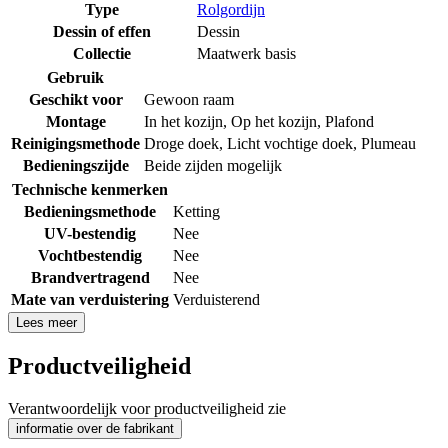
Type
Rolgordijn
Dessin of effen
Dessin
Collectie
Maatwerk basis
Gebruik
Geschikt voor
Gewoon raam
Montage
In het kozijn
,
Op het kozijn
,
Plafond
Reinigingsmethode
Droge doek
,
Licht vochtige doek
,
Plumeau
Bedieningszijde
Beide zijden mogelijk
Technische kenmerken
Bedieningsmethode
Ketting
UV-bestendig
Nee
Vochtbestendig
Nee
Brandvertragend
Nee
Mate van verduistering
Verduisterend
Lees meer
Productveiligheid
Verantwoordelijk voor productveiligheid zie
informatie over de fabrikant