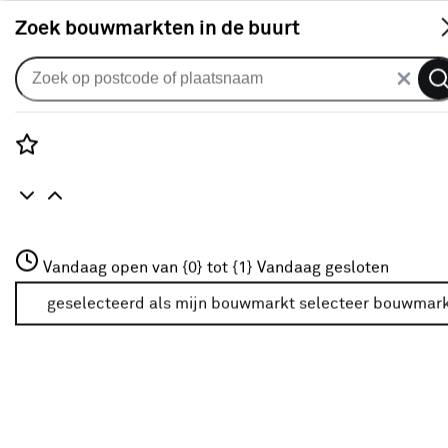
S
Zoek bouwmarkten in de buurt
Rolgordijnen
Je gekozen filters:
wis filters
Rozenstraat 3
Vandaag open van {0} tot {1}
Vandaag gesloten
Kleurfamilie
Groen
3772JH Amersfoort
+31 01234567
geselecteerd als mijn bouwmarkt
selecteer bouwmar
Meer over deze bouwmarkt
Kleurfamilie
Wit
(183)
Grijs
(264)